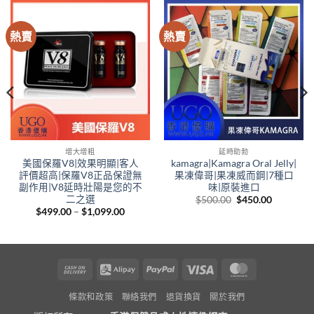
熱賣
熱賣
增大增粗
延時助勃
美國保羅V8|效果明顯|客人
kamagra|Kamagra Oral Jelly|
評價超高|保羅V8正品保證無
果凍偉哥|果凍威而鋼|7種口
副作用|V8延時壯陽是您的不
味|原裝進口
二之選
Original
Current
$
500.00
$
450.00
price
price
t
Price
$
499.00
–
$
1,099.00
was:
is:
range:
$500.00.
$450.00.
$499.00
0.
through
$1,099.00
Cash
Alipay
PayPal
Visa
MasterCard
On
條款和政策
聯絡我們
退貨換貨
關於我們
Delivery