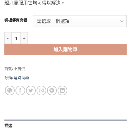
題只靠服用它均可得以解決。
選擇優惠套餐
東革阿里咖啡 馬來西亞咖啡 壯陽咖啡 天然草藥咖啡 香港正品 數量
加入購物車
貨號:
不提供
分類:
延時助勃
描述