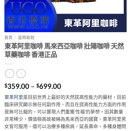
首頁
/
延時助勃
東革阿里咖啡 馬來西亞咖啡 壯陽咖啡 天然
草藥咖啡 香港正品
Price
359.00
–
699.00
$
$
range:
東革阿里
是目前世界上最好的天然提高性能力的藥材，目前
$359.00
臨床研究顯示無任何副作用，而且在提高性能力方面的作用
through
是無可比擬的，可以實現人們重獲’性福’的夢想。因其數量
$699.00
非常稀少，價值極高故被稱為馬來西亞的國寶，東革阿里男
女皆可服用，還可以治療多種疾病，延長壽命，多種身體問