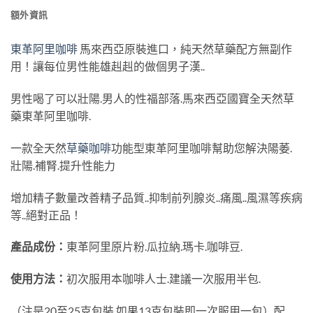
額外資訊
東革阿里咖啡
馬來西亞原裝進口，純天然草藥配方無副作
用！讓每位男性能雄赳赳的做個男子漢..
男性喝了可以壯陽.男人的性福部落.馬來西亞國寶全天然草
藥東革阿里咖啡.
一款全天然
草藥咖啡
功能型東革阿里咖啡幫助您解決陽萎.
壯陽.補腎.提升性能力
增加精子數量改善精子品質..抑制前列腺炎..痛風..風濕等疾病
等..絕對正品！
產品成份：
東革阿里原片粉.瓜拉納.瑪卡.咖啡豆.
使用方法：
初次服用本咖啡人士.建議一次服用半包.
（注是20至25克包裝.如果13克包裝即一次服用一包）配