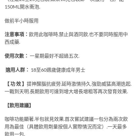
150ML開水衝泡.
做前半小時服用
注意事項：
飲用此咖啡時.禁止與酒同飲.也不要同時服用中
西成藥.
使用次數：
一星期最好不超過五次.
適用人群：
18至60週歲健康成年男士
【 功 效 】
提神醒腦抗疲勞.延時激情持久.強勁威猛高潮迭起.
一戰到天明.長期飲用可達到增大增長增粗等再次發育效果.
【飲用建議】
咖啡功能顯著.半包就見效果.首次嘗試建議一包分為兩次飲
用為最佳（具體飲用劑量按個人實際情況而定）.一天最多
飲用一包.