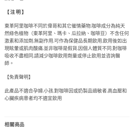
【 注 明 】
東革阿里咖啡不同於偉哥和其它催情藥物.咖啡成分為純天
然綠色植物（東革阿里、瑪卡、瓜拉納、咖啡豆）不含任何
激素和添加劑.無副作用.可作為保健品長期飲用.飲用後如出
現眩暈或肌肉酸痛.並非咖啡是假貨.因個人體質不同.對咖啡
吸收不盡相同.請減少咖啡飲用劑量或停止飲用並咨詢醫
師。
【免責聲明】
此產品不適合孕婦.小孩.對咖啡因或奶製品過敏者.高血壓和
心臟疾病患者均不適宜飲用
相關商品