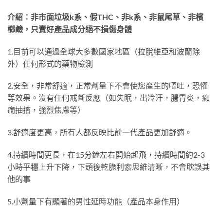
介紹：非市面垃圾k系、假THC、非k系、非鼠尾草、非檳
榔鹼，只賣好產品成分絕不損傷身體
1.目前可以通過全球大多數國家地區（拉脫維亞和波蘭除
外）任何形式的藥物檢測
2.安全，非常舒適，正常劑量下不會使您產生的嘔吐，恐懼
等效果。沒有任何戒斷反應（如失眠，出冷汗，腸胃炎，癲
癇抽搐，強烈焦慮等）
3.舒適度更高，所有人都反映比前一代產品更加舒適。
4.持續時間更長，在15分鐘左右開始起飛，持續時間約2-3
小時平穩上升下降，下頭後乾脆利索思維清晰，不會耽誤其
他的事
5.小劑量下有顯著的男性延時功能（產品本身作用）