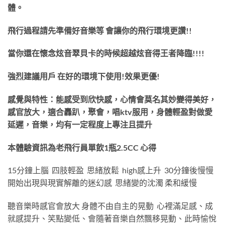
體。
飛行過程請先準備好音樂等 會讓你的飛行環境更讚!!
當你還在懷念炫音翠貝卡的時候超越炫音得王者降臨!!!!
強烈建議用戶 在好的環境下使用!效果更優!
感覺與特性：能感受到欣快感，心情會莫名其妙變得美好，
感官放大，適合轟趴，聚會，唱ktv服用，身體輕盈對做愛
延遲，音樂，均有一定程度上專注且提升
本體驗資訊為老飛行員單飲1瓶2.5CC 心得
15分鐘上腦 四肢輕盈 思緒放鬆 high感上升 30分鐘後慢慢
開始出現與現實解離的迷幻感 思緒變的沈濁 柔和緩慢
聽音樂時感官會放大 身體不由自主的晃動 心裡滿足感、成
就感提升、笑點變低、會隨著音樂自然飄移晃動、此時愉悅