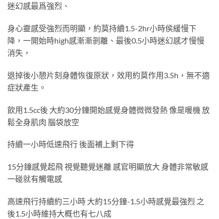
迷幻感最爲強烈、
身心靈感受強烈而明顯，約莫持續1.5-2hr小時侯緩慢下
降，一開始時high感漸漸剝離、最後0.5小時迷幻感才慢慢
消失，
退掉後小憩片刻身體恢復原狀，效用約莫作用3.5h，無不適
症狀產生。
飲用1.5cc後 大約30分鐘開始感覺身體微微發熱 像是暖機 放
鬆全身肌肉 腦袋放空
持續一小時低速飛行 後面補上剩下得
15分鐘感覺起飛 視覺聽覺迷離 感官明顯放大 身體非常敏感
一碰就有觸電感
高速飛行持續約三小時 大約15分鐘-1.5小時感覺最強烈 之
後1.5小時維持大概也有七八成