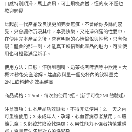
口感特別順滑，馬上高飛，可上飛機高鐵。懂的來 不懂也
歡迎騷擾
比起前一代產品改良後更加完美無疵，不會給你多餘的感
受，只會讓你沉浸其中，享受快樂，又乾淨俐落的性愛中，
在使用完本產品之後，會有明顯的心情愉悅與性慾，只有你
親自體會的那一刻，才能真正領悟到此產品的魅力，可兌使
用也可輕鬆滿足新手。
使用方法：口服，溶解到咖啡、奶茶或者啤酒等中飲用。大
概20秒後完全溶解。建議飲料量一個免杯內的飲料量兌
2ML,飲料越少 效果越高
商品規格：2.5ml，每次約使用1瓶。(新手可從2ML體驗起)
注意事項：1. 本產品功效顯著，不得非法使用；2. 一天之內
可重複使用；3. 未成年人、孕婦、心血管病患者禁用；4. 遠
離兒童；5. 儲藏於陰涼乾燥處；6. 男性能力不強者請慎重購
買，否則無法滿足對方的性慾望