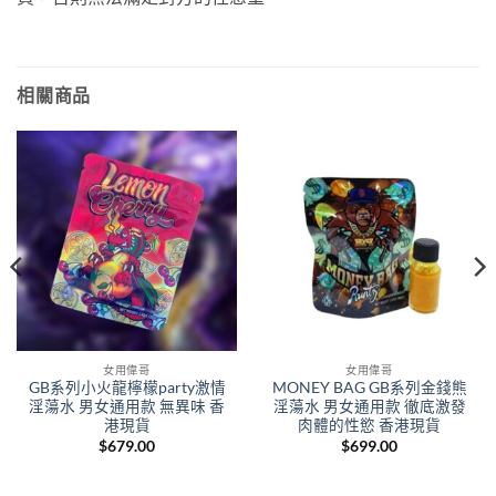
相關商品
女用偉哥
女用偉哥
GB系列小火龍檸檬party激情
MONEY BAG GB系列金錢熊
淫蕩水 男女通用款 無異味 香
淫蕩水 男女通用款 徹底激發
港現貨
肉體的性慾 香港現貨
$
679.00
$
699.00
.