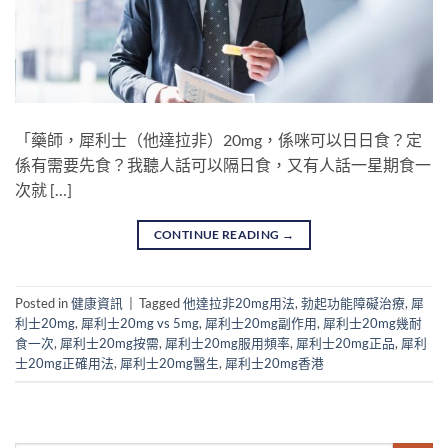
「藥師，犀利士（他達拉非）20mg，係咪可以日日食？定
係有需要先食？我聽人話可以隔日食，又有人話一星期食一
次就 […]
CONTINUE READING
→
Posted in
健康資訊
|
Tagged
他達拉非20mg用法
,
勃起功能障礙治療
,
犀
利士20mg
,
犀利士20mg vs 5mg
,
犀利士20mg副作用
,
犀利士20mg幾耐
食一次
,
犀利士20mg按需
,
犀利士20mg服用頻率
,
犀利士20mg正品
,
犀利
士20mg正確用法
,
犀利士20mg醫生
,
犀利士20mg香港