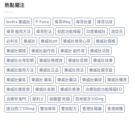
熱點關注
levitra 樂威壯
P-Force
偉哥lihkg
偉哥份量
偉哥功效
偉哥 服用方法
偉哥犯法
勃起功能障礙
印度樂威壯
屈臣氏
必利吉
樂威壯
樂威壯ptt
樂威壯使用心得
樂威壯價格
樂威壯價錢
樂威壯副作用
樂威壯 副作用
樂威壯功效
樂威壯台灣官網
樂威壯哪裡買
樂威壯官網
樂威壯效果
樂威壯服用方法
樂威壯正品
樂威壯用法
樂威壯膜衣錠
樂威壯藥局
樂威壯 藥局
樂威壯藥店
樂威壯藥房
樂威壯購買
樂威壯邊度買
樂威壯長期
樂威壯香港
治療勃起功能障礙ED
治療早洩PE
犀利士
硝酸鹽 死線
西地那非100mg
達泊西汀100mg
雙效偉哥
雙效配方
香港壯陽藥
香港網購