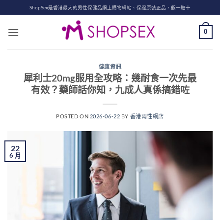
Skip
ShopSex是香港最大的男性保健品網上購物網站、保證原裝正品，假一賠十
to
content
0
健康資訊
犀利士20mg服用全攻略：幾耐食一次先最
有效？藥師話你知，九成人真係搞錯咗
POSTED ON
2026-06-22
BY
香港兩性網店
22
6 月