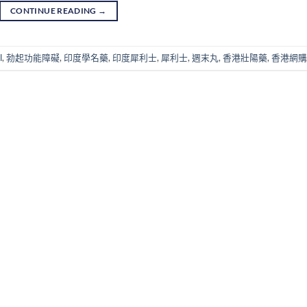
CONTINUE READING
→
l
,
勃起功能障礙
,
印度學名藥
,
印度犀利士
,
犀利士
,
週末丸
,
香港壯陽藥
,
香港網購