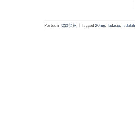
Posted in
健康資訊
|
Tagged
20mg
,
Tadacip
,
Tadalafi