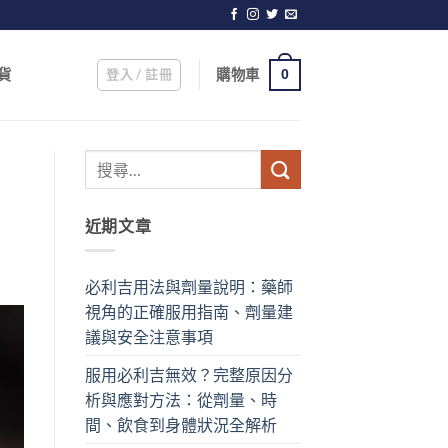
登入 / 註冊
購物車
貨
0
近期文章
必利吉用法與劑量說明：藥師
視角的正確服用指南、劑量建
議與安全注意事項
服用必利吉無效？完整原因分
析與應對方法：從劑量、時
間、飲食到身體狀況全解析