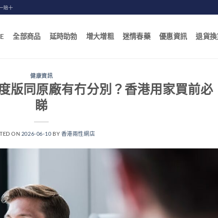
一賠十
E
全部商品
延時助勃
增大增粗
迷情春藥
優惠資訊
退貨換
健康資訊
0mg印度版同原廠有冇分別？香港用家買前必
睇
TED ON
2026-06-10
BY
香港兩性網店