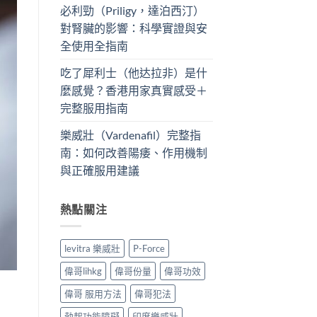
必利勁（Priligy，達泊西汀）
對腎臟的影響：科學實證與安
全使用全指南
吃了犀利士（他达拉非）是什
麼感覺？香港用家真實感受＋
完整服用指南
樂威壯（Vardenafil）完整指
南：如何改善陽痿、作用機制
與正確服用建議
熱點關注
levitra 樂威壯
P-Force
偉哥lihkg
偉哥份量
偉哥功效
偉哥 服用方法
偉哥犯法
勃起功能障礙
印度樂威壯