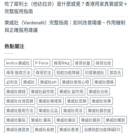
吃了犀利士（他达拉非）是什麼感覺？香港用家真實感受＋
完整服用指南
樂威壯（Vardenafil）完整指南：如何改善陽痿、作用機制
與正確服用建議
熱點關注
levitra 樂威壯
P-Force
偉哥lihkg
偉哥份量
偉哥功效
偉哥 服用方法
偉哥犯法
勃起功能障礙
印度樂威壯
屈臣氏
必利吉
樂威壯
樂威壯ptt
樂威壯使用心得
樂威壯價格
樂威壯價錢
樂威壯副作用
樂威壯 副作用
樂威壯功效
樂威壯台灣官網
樂威壯哪裡買
樂威壯官網
樂威壯效果
樂威壯服用方法
樂威壯正品
樂威壯用法
樂威壯膜衣錠
樂威壯藥局
樂威壯 藥局
樂威壯藥店
樂威壯藥房
樂威壯購買
樂威壯邊度買
樂威壯長期
樂威壯香港
治療勃起功能障礙ED