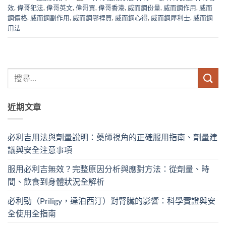
效
,
偉哥犯法
,
偉哥英文
,
偉哥買
,
偉哥香港
,
威而鋼份量
,
威而鋼作用
,
威而
鋼價格
,
威而鋼副作用
,
威而鋼哪裡買
,
威而鋼心得
,
威而鋼犀利士
,
威而鋼
用法
近期文章
必利吉用法與劑量說明：藥師視角的正確服用指南、劑量建
議與安全注意事項
服用必利吉無效？完整原因分析與應對方法：從劑量、時
間、飲食到身體狀況全解析
必利勁（Priligy，達泊西汀）對腎臟的影響：科學實證與安
全使用全指南