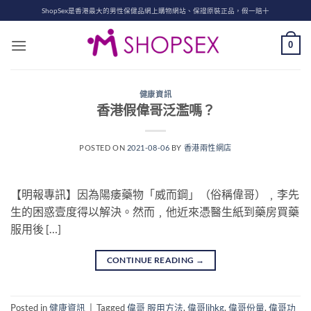
Skip
ShopSex是香港最大的男性保健品網上購物網站、保證原裝正品，假一賠十
to
content
0
健康資訊
香港假偉哥泛濫嗎？
POSTED ON
2021-08-06
BY
香港兩性網店
【明報專訊】因為陽痿藥物「威而鋼」（俗稱偉哥）﹐李先
生的困惑壹度得以解決。然而﹐他近來憑醫生紙到藥房買藥
服用後 […]
CONTINUE READING
→
Posted in
健康資訊
|
Tagged
偉哥 服用方法
,
偉哥lihkg
,
偉哥份量
,
偉哥功