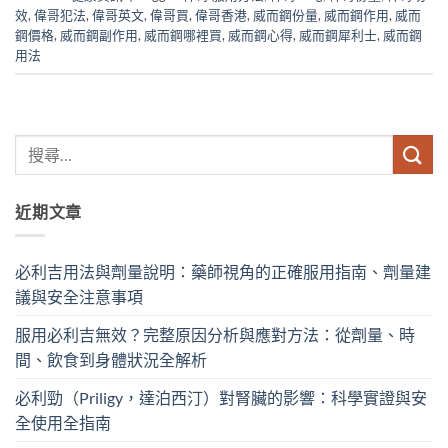
效
,
偉哥犯法
,
偉哥英文
,
偉哥買
,
偉哥香港
,
威而鋼份量
,
威而鋼作用
,
威而
鋼價格
,
威而鋼副作用
,
威而鋼哪裡買
,
威而鋼心得
,
威而鋼犀利士
,
威而鋼
用法
近期文章
必利吉用法與劑量說明：藥師視角的正確服用指南、劑量建
議與安全注意事項
服用必利吉無效？完整原因分析與應對方法：從劑量、時
間、飲食到身體狀況全解析
必利勁（Priligy，達泊西汀）對腎臟的影響：科學實證與安
全使用全指南