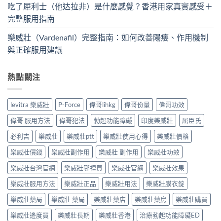
吃了犀利士（他达拉非）是什麼感覺？香港用家真實感受＋
完整服用指南
樂威壯（Vardenafil）完整指南：如何改善陽痿、作用機制
與正確服用建議
熱點關注
levitra 樂威壯
P-Force
偉哥lihkg
偉哥份量
偉哥功效
偉哥 服用方法
偉哥犯法
勃起功能障礙
印度樂威壯
屈臣氏
必利吉
樂威壯
樂威壯ptt
樂威壯使用心得
樂威壯價格
樂威壯價錢
樂威壯副作用
樂威壯 副作用
樂威壯功效
樂威壯台灣官網
樂威壯哪裡買
樂威壯官網
樂威壯效果
樂威壯服用方法
樂威壯正品
樂威壯用法
樂威壯膜衣錠
樂威壯藥局
樂威壯 藥局
樂威壯藥店
樂威壯藥房
樂威壯購買
樂威壯邊度買
樂威壯長期
樂威壯香港
治療勃起功能障礙ED