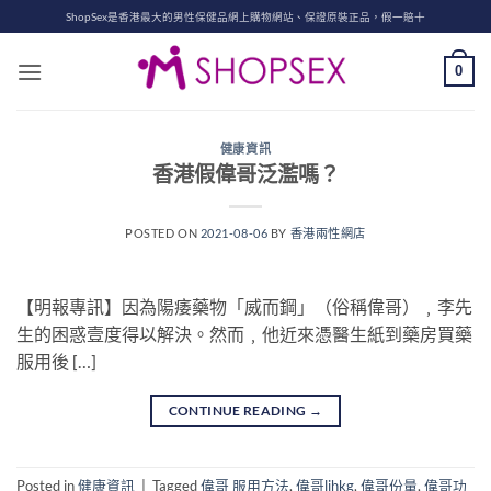
Skip
ShopSex是香港最大的男性保健品網上購物網站、保證原裝正品，假一賠十
to
content
0
健康資訊
香港假偉哥泛濫嗎？
POSTED ON
2021-08-06
BY
香港兩性網店
【明報專訊】因為陽痿藥物「威而鋼」（俗稱偉哥）﹐李先
生的困惑壹度得以解決。然而﹐他近來憑醫生紙到藥房買藥
服用後 […]
CONTINUE READING
→
Posted in
健康資訊
|
Tagged
偉哥 服用方法
,
偉哥lihkg
,
偉哥份量
,
偉哥功