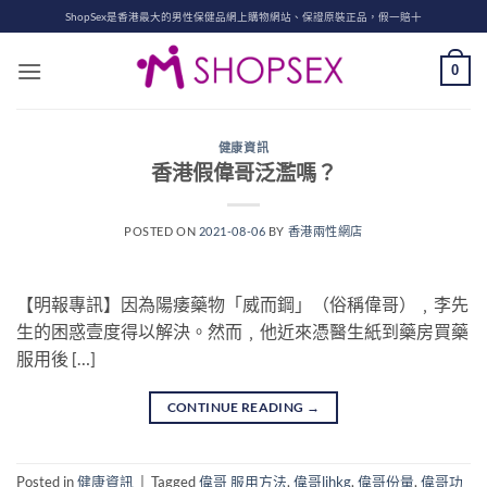
Skip
ShopSex是香港最大的男性保健品網上購物網站、保證原裝正品，假一賠十
to
content
0
健康資訊
香港假偉哥泛濫嗎？
POSTED ON
2021-08-06
BY
香港兩性網店
【明報專訊】因為陽痿藥物「威而鋼」（俗稱偉哥）﹐李先
生的困惑壹度得以解決。然而﹐他近來憑醫生紙到藥房買藥
服用後 […]
CONTINUE READING
→
Posted in
健康資訊
|
Tagged
偉哥 服用方法
,
偉哥lihkg
,
偉哥份量
,
偉哥功