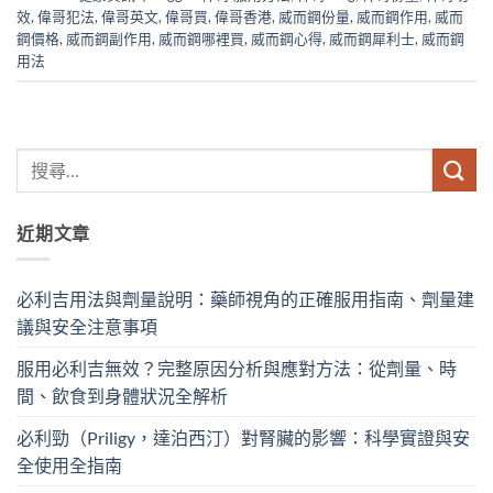
效
,
偉哥犯法
,
偉哥英文
,
偉哥買
,
偉哥香港
,
威而鋼份量
,
威而鋼作用
,
威而
鋼價格
,
威而鋼副作用
,
威而鋼哪裡買
,
威而鋼心得
,
威而鋼犀利士
,
威而鋼
用法
近期文章
必利吉用法與劑量說明：藥師視角的正確服用指南、劑量建
議與安全注意事項
服用必利吉無效？完整原因分析與應對方法：從劑量、時
間、飲食到身體狀況全解析
必利勁（Priligy，達泊西汀）對腎臟的影響：科學實證與安
全使用全指南