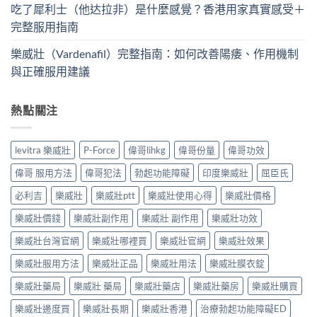
吃了犀利士（他达拉非）是什麼感覺？香港用家真實感受＋
完整服用指南
樂威壯（Vardenafil）完整指南：如何改善陽痿、作用機制
與正確服用建議
熱點關注
levitra 樂威壯
P-Force
偉哥lihkg
偉哥份量
偉哥功效
偉哥 服用方法
偉哥犯法
勃起功能障礙
印度樂威壯
屈臣氏
必利吉
樂威壯
樂威壯ptt
樂威壯使用心得
樂威壯價格
樂威壯價錢
樂威壯副作用
樂威壯 副作用
樂威壯功效
樂威壯台灣官網
樂威壯哪裡買
樂威壯官網
樂威壯效果
樂威壯服用方法
樂威壯正品
樂威壯用法
樂威壯膜衣錠
樂威壯藥局
樂威壯 藥局
樂威壯藥店
樂威壯藥房
樂威壯購買
樂威壯邊度買
樂威壯長期
樂威壯香港
治療勃起功能障礙ED