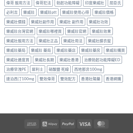
偉哥 服用方法
偉哥犯法
勃起功能障礙
印度樂威壯
屈臣氏
必利吉
樂威壯
樂威壯ptt
樂威壯使用心得
樂威壯價格
樂威壯價錢
樂威壯副作用
樂威壯 副作用
樂威壯功效
樂威壯台灣官網
樂威壯哪裡買
樂威壯官網
樂威壯效果
樂威壯服用方法
樂威壯正品
樂威壯用法
樂威壯膜衣錠
樂威壯藥局
樂威壯 藥局
樂威壯藥店
樂威壯藥房
樂威壯購買
樂威壯邊度買
樂威壯長期
樂威壯香港
治療勃起功能障礙ED
治療早洩PE
犀利士
硝酸鹽 死線
西地那非100mg
達泊西汀100mg
雙效偉哥
雙效配方
香港壯陽藥
香港網購
Cash
Alipay
PayPal
Visa
MasterCard
On