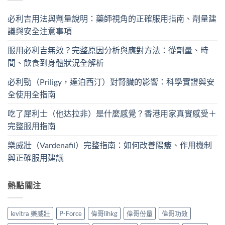
必利吉用法與劑量說明：藥師視角的正確服用指南、劑量建
議與安全注意事項
服用必利吉無效？完整原因分析與應對方法：從劑量、時
間、飲食到身體狀況全解析
必利勁（Priligy，達泊西汀）對腎臟的影響：科學實證與安
全使用全指南
吃了犀利士（他达拉非）是什麼感覺？香港用家真實感受＋
完整服用指南
樂威壯（Vardenafil）完整指南：如何改善陽痿、作用機制
與正確服用建議
熱點關注
levitra 樂威壯
P-Force
偉哥lihkg
偉哥份量
偉哥功效