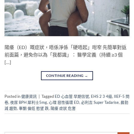
陽痿（ED）嘅症狀，唔係淨係「硬唔起」咁窄 先簡單對返
前面篇，避免你以為「我都識」： 醫學定義（持續 ≥3 個
[…]
CONTINUE READING
→
Posted in
健康資訊
|
Tagged
ED 心血管 早期信號
,
EHS 2 3 4級
,
IIEF-5 問
卷
,
夜尿 BPH 犀利士5mg
,
心理 惡性循環 ED
,
必利吉 Super Tadarise
,
晨勃
減 趨勢
,
睾酮 偏低 慾望 跌
,
陽痿 症狀 危害