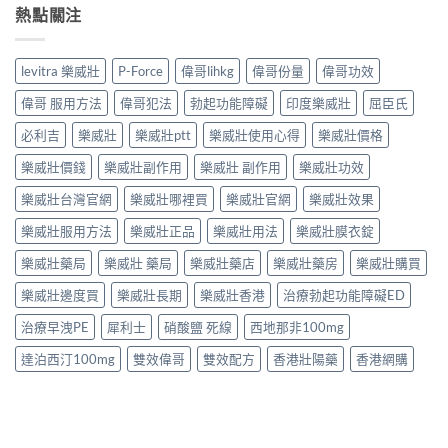
熱點關注
levitra 樂威壯
P-Force
偉哥lihkg
偉哥份量
偉哥功效
偉哥 服用方法
偉哥犯法
勃起功能障礙
印度樂威壯
屈臣氏
必利吉
樂威壯
樂威壯ptt
樂威壯使用心得
樂威壯價格
樂威壯價錢
樂威壯副作用
樂威壯 副作用
樂威壯功效
樂威壯台灣官網
樂威壯哪裡買
樂威壯官網
樂威壯效果
樂威壯服用方法
樂威壯正品
樂威壯用法
樂威壯膜衣錠
樂威壯藥局
樂威壯 藥局
樂威壯藥店
樂威壯藥房
樂威壯購買
樂威壯邊度買
樂威壯長期
樂威壯香港
治療勃起功能障礙ED
治療早洩PE
犀利士
硝酸鹽 死線
西地那非100mg
達泊西汀100mg
雙效偉哥
雙效配方
香港壯陽藥
香港網購