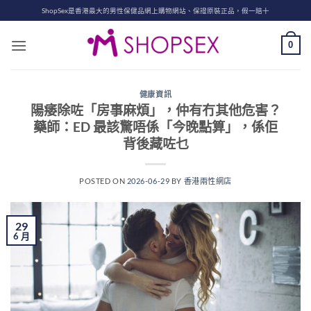
Skip
ShopSex是香港最大的男性保健品網上購物網站、保證原裝正品，假一賠十
to
content
0
健康資訊
陽痿除咗「房事麻煩」，仲有冇其他危害？
藥師：ED 最該驚唔係「今晚點算」，係佢
背後藏咗乜
POSTED ON
2026-06-29
BY
香港兩性網店
29
6 月