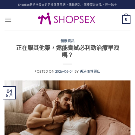
Skip
ShopSex是香港最大的男性保健品網上購物網站、保證原裝正品，假一賠十
to
content
0
健康資訊
正在服其他藥，還能嘗試必利勁治療早洩
嗎？
POSTED ON
2026-06-04
BY
香港兩性網店
04
6 月