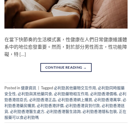
在當下快節奏的生活模式裏，性健康在人們日常健康維護體
系中的地位愈發重要。然而，對於部分男性而言，性功能障
礙，特 […]
CONTINUE READING
→
Posted in
健康資訊
|
Tagged
必利勁其他藥物交互作用
,
必利勁同時服藥
安全性
,
必利勁與其他藥同食
,
必利勁藥物相互作用
,
必利勁香港價格
,
必利
勁香港屈臣氏
,
必利勁香港正品
,
必利勁香港網上購買
,
必利勁香港萬寧
,
必
利勁香港藥房購買
,
必利勁香港評價
,
必利勁香港貨到付款
,
必利勁香港送
貨
,
必利勁香港醫生處方
,
必利勁香港醫生諮詢
,
必利勁香港隱私包裝
,
正在
服藥可以食必利勁嗎