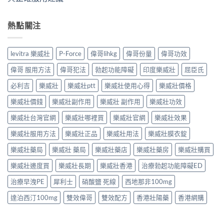
熱點關注
levitra 樂威壯
P-Force
偉哥lihkg
偉哥份量
偉哥功效
偉哥 服用方法
偉哥犯法
勃起功能障礙
印度樂威壯
屈臣氏
必利吉
樂威壯
樂威壯ptt
樂威壯使用心得
樂威壯價格
樂威壯價錢
樂威壯副作用
樂威壯 副作用
樂威壯功效
樂威壯台灣官網
樂威壯哪裡買
樂威壯官網
樂威壯效果
樂威壯服用方法
樂威壯正品
樂威壯用法
樂威壯膜衣錠
樂威壯藥局
樂威壯 藥局
樂威壯藥店
樂威壯藥房
樂威壯購買
樂威壯邊度買
樂威壯長期
樂威壯香港
治療勃起功能障礙ED
治療早洩PE
犀利士
硝酸鹽 死線
西地那非100mg
達泊西汀100mg
雙效偉哥
雙效配方
香港壯陽藥
香港網購