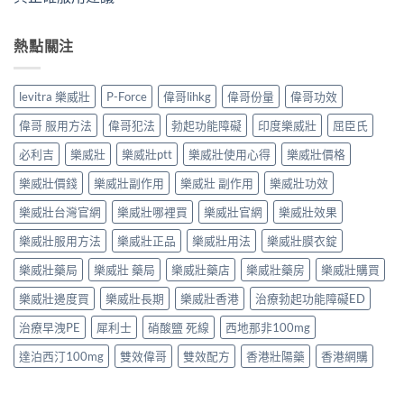
熱點關注
levitra 樂威壯
P-Force
偉哥lihkg
偉哥份量
偉哥功效
偉哥 服用方法
偉哥犯法
勃起功能障礙
印度樂威壯
屈臣氏
必利吉
樂威壯
樂威壯ptt
樂威壯使用心得
樂威壯價格
樂威壯價錢
樂威壯副作用
樂威壯 副作用
樂威壯功效
樂威壯台灣官網
樂威壯哪裡買
樂威壯官網
樂威壯效果
樂威壯服用方法
樂威壯正品
樂威壯用法
樂威壯膜衣錠
樂威壯藥局
樂威壯 藥局
樂威壯藥店
樂威壯藥房
樂威壯購買
樂威壯邊度買
樂威壯長期
樂威壯香港
治療勃起功能障礙ED
治療早洩PE
犀利士
硝酸鹽 死線
西地那非100mg
達泊西汀100mg
雙效偉哥
雙效配方
香港壯陽藥
香港網購