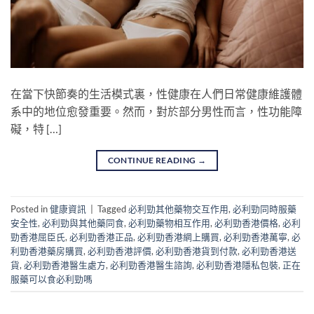
在當下快節奏的生活模式裏，性健康在人們日常健康維護體
系中的地位愈發重要。然而，對於部分男性而言，性功能障
礙，特 […]
CONTINUE READING
→
Posted in
健康資訊
|
Tagged
必利勁其他藥物交互作用
,
必利勁同時服藥
安全性
,
必利勁與其他藥同食
,
必利勁藥物相互作用
,
必利勁香港價格
,
必利
勁香港屈臣氏
,
必利勁香港正品
,
必利勁香港網上購買
,
必利勁香港萬寧
,
必
利勁香港藥房購買
,
必利勁香港評價
,
必利勁香港貨到付款
,
必利勁香港送
貨
,
必利勁香港醫生處方
,
必利勁香港醫生諮詢
,
必利勁香港隱私包裝
,
正在
服藥可以食必利勁嗎