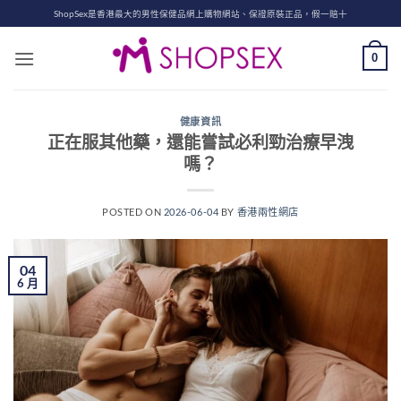
Skip
ShopSex是香港最大的男性保健品網上購物網站、保證原裝正品，假一賠十
to
content
0
健康資訊
正在服其他藥，還能嘗試必利勁治療早洩
嗎？
POSTED ON
2026-06-04
BY
香港兩性網店
04
6 月