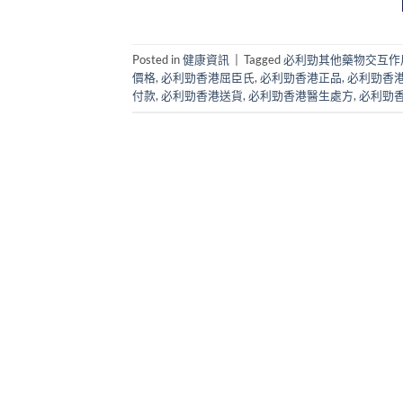
Posted in
健康資訊
|
Tagged
必利勁其他藥物交互作
價格
,
必利勁香港屈臣氏
,
必利勁香港正品
,
必利勁香
付款
,
必利勁香港送貨
,
必利勁香港醫生處方
,
必利勁