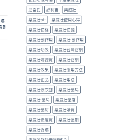
屈臣氏
必利吉
樂威壯
樂威壯ptt
樂威壯使用心得
香港
貨到
樂威壯價格
樂威壯價錢
樂威壯副作用
樂威壯 副作用
樂威壯功效
樂威壯台灣官網
樂威壯哪裡買
樂威壯官網
樂威壯效果
樂威壯服用方法
樂威壯正品
樂威壯用法
樂威壯膜衣錠
樂威壯藥局
樂威壯 藥局
樂威壯藥店
樂威壯藥房
樂威壯購買
樂威壯邊度買
樂威壯長期
樂威壯香港
治療勃起功能障礙ED