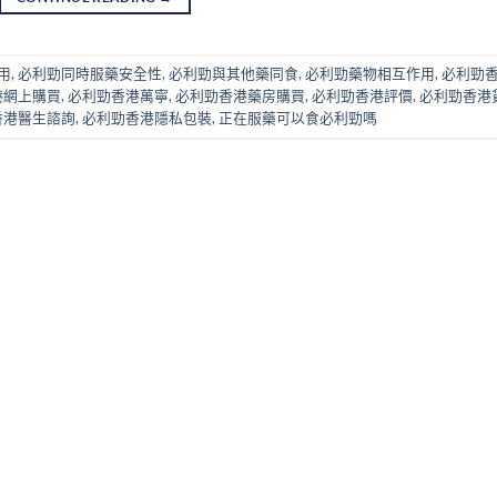
用
,
必利勁同時服藥安全性
,
必利勁與其他藥同食
,
必利勁藥物相互作用
,
必利勁
港網上購買
,
必利勁香港萬寧
,
必利勁香港藥房購買
,
必利勁香港評價
,
必利勁香港
香港醫生諮詢
,
必利勁香港隱私包裝
,
正在服藥可以食必利勁嗎