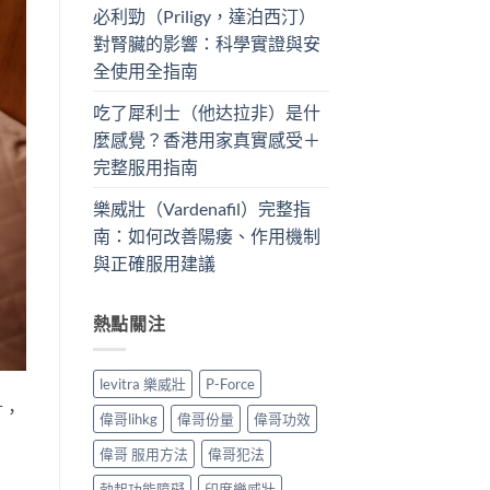
必利勁（Priligy，達泊西汀）
對腎臟的影響：科學實證與安
全使用全指南
吃了犀利士（他达拉非）是什
麼感覺？香港用家真實感受＋
完整服用指南
樂威壯（Vardenafil）完整指
南：如何改善陽痿、作用機制
與正確服用建議
熱點關注
levitra 樂威壯
P-Force
言，
偉哥lihkg
偉哥份量
偉哥功效
偉哥 服用方法
偉哥犯法
勃起功能障礙
印度樂威壯