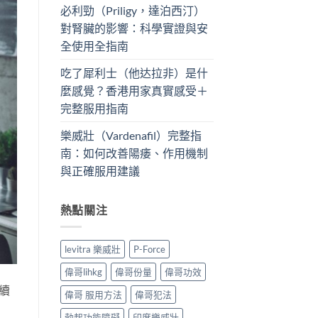
必利勁（Priligy，達泊西汀）
對腎臟的影響：科學實證與安
全使用全指南
吃了犀利士（他达拉非）是什
麼感覺？香港用家真實感受＋
完整服用指南
樂威壯（Vardenafil）完整指
南：如何改善陽痿、作用機制
與正確服用建議
熱點關注
levitra 樂威壯
P-Force
偉哥lihkg
偉哥份量
偉哥功效
續
偉哥 服用方法
偉哥犯法
勃起功能障礙
印度樂威壯