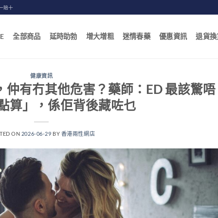
一賠十
E
全部商品
延時助勃
增大增粗
迷情春藥
優惠資訊
退貨換
健康資訊
仲有冇其他危害？藥師：ED 最該驚唔
點算」，係佢背後藏咗乜
TED ON
2026-06-29
BY
香港兩性網店