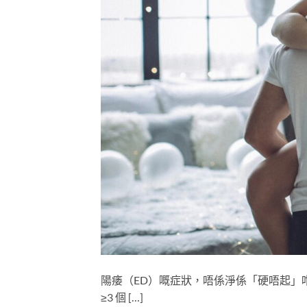
陽痿（ED）嘅症狀，唔係淨係「硬唔起」
≥3 個 […]