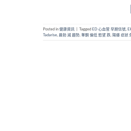
Posted in
健康資訊
|
Tagged
ED 心血管 早期信號
,
E
Tadarise
,
晨勃 減 趨勢
,
睾酮 偏低 慾望 跌
,
陽痿 症狀 