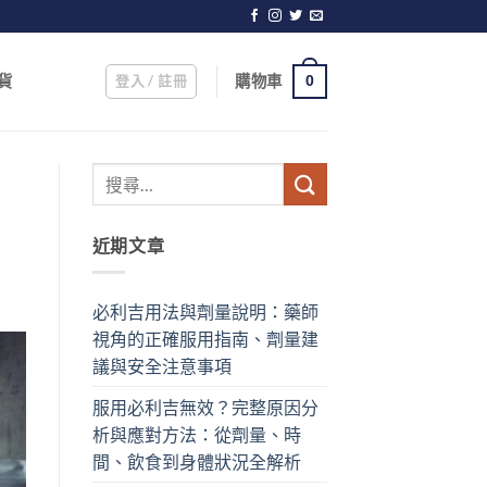
登入 / 註冊
購物車
貨
0
近期文章
必利吉用法與劑量說明：藥師
視角的正確服用指南、劑量建
議與安全注意事項
服用必利吉無效？完整原因分
析與應對方法：從劑量、時
間、飲食到身體狀況全解析