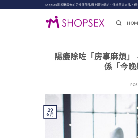
Skip
ShopSex是香港最大的男性保健品網上購物網站、保證原裝正品，假
to
content
HOM
陽痿除咗「房事麻煩」，
係「今晚
POS
29
6 月