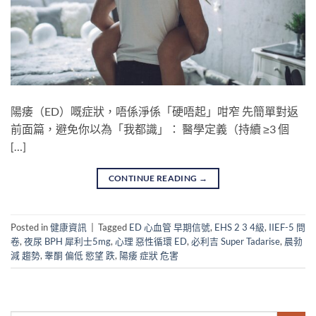
陽痿（ED）嘅症狀，唔係淨係「硬唔起」咁窄 先簡單對返
前面篇，避免你以為「我都識」： 醫學定義（持續 ≥3 個
[…]
CONTINUE READING
→
Posted in
健康資訊
|
Tagged
ED 心血管 早期信號
,
EHS 2 3 4級
,
IIEF-5 問
卷
,
夜尿 BPH 犀利士5mg
,
心理 惡性循環 ED
,
必利吉 Super Tadarise
,
晨勃
減 趨勢
,
睾酮 偏低 慾望 跌
,
陽痿 症狀 危害