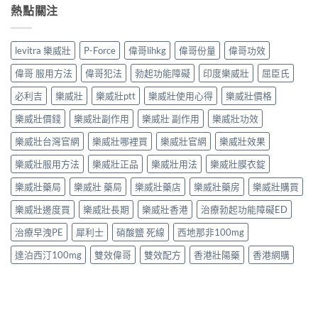
熱點關注
levitra 樂威壯
P-Force
偉哥lihkg
偉哥份量
偉哥功效
偉哥 服用方法
偉哥犯法
勃起功能障礙
印度樂威壯
屈臣氏
必利吉
樂威壯
樂威壯ptt
樂威壯使用心得
樂威壯價格
樂威壯價錢
樂威壯副作用
樂威壯 副作用
樂威壯功效
樂威壯台灣官網
樂威壯哪裡買
樂威壯官網
樂威壯效果
樂威壯服用方法
樂威壯正品
樂威壯用法
樂威壯膜衣錠
樂威壯藥局
樂威壯 藥局
樂威壯藥店
樂威壯藥房
樂威壯購買
樂威壯邊度買
樂威壯長期
樂威壯香港
治療勃起功能障礙ED
治療早洩PE
犀利士
硝酸鹽 死線
西地那非100mg
達泊西汀100mg
雙效偉哥
雙效配方
香港壯陽藥
香港網購