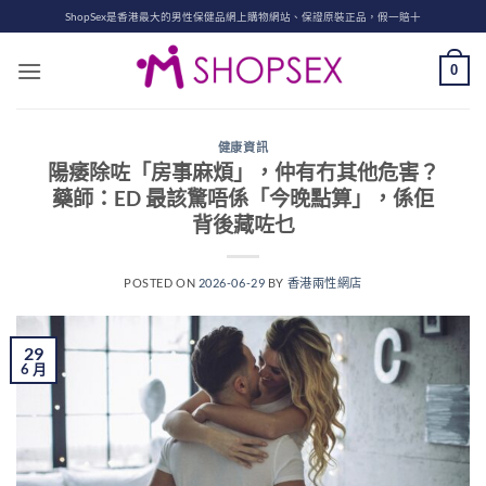
Skip
ShopSex是香港最大的男性保健品網上購物網站、保證原裝正品，假一賠十
to
content
0
健康資訊
陽痿除咗「房事麻煩」，仲有冇其他危害？
藥師：ED 最該驚唔係「今晚點算」，係佢
背後藏咗乜
POSTED ON
2026-06-29
BY
香港兩性網店
29
6 月