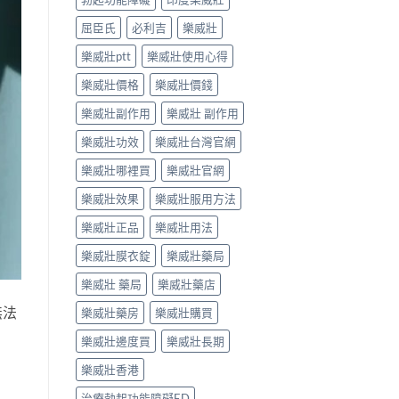
屈臣氏
必利吉
樂威壯
樂威壯ptt
樂威壯使用心得
樂威壯價格
樂威壯價錢
樂威壯副作用
樂威壯 副作用
樂威壯功效
樂威壯台灣官網
樂威壯哪裡買
樂威壯官網
樂威壯效果
樂威壯服用方法
樂威壯正品
樂威壯用法
樂威壯膜衣錠
樂威壯藥局
樂威壯 藥局
樂威壯藥店
無法
樂威壯藥房
樂威壯購買
樂威壯邊度買
樂威壯長期
樂威壯香港
治療勃起功能障礙ED