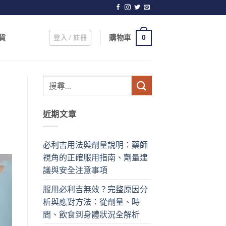
登入 / 註冊
購物車
貨
0
近期文章
必利吉用法與劑量說明：藥師
視角的正確服用指南、劑量建
議與安全注意事項
服用必利吉無效？完整原因分
析與應對方法：從劑量、時
間、飲食到身體狀況全解析