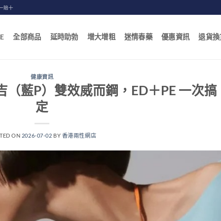
一賠十
E
全部商品
延時助勃
增大增粗
迷情春藥
優惠資訊
退貨換
健康資訊
（藍P）雙效威而鋼，ED＋PE 一次搞
定
TED ON
2026-07-02
BY
香港兩性網店