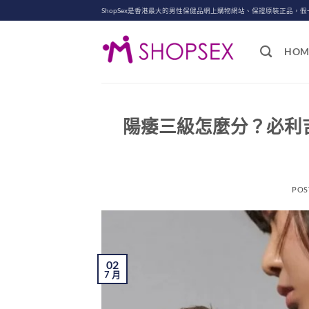
Skip
ShopSex是香港最大的男性保健品網上購物網站、保證原裝正品，假
to
content
HOM
陽痿三級怎麼分？必利吉
POS
02
7 月