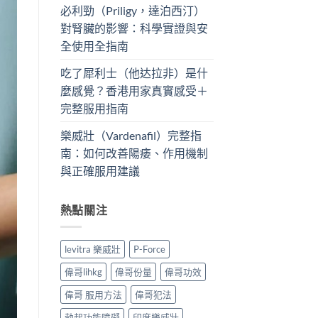
必利勁（Priligy，達泊西汀）
對腎臟的影響：科學實證與安
全使用全指南
吃了犀利士（他达拉非）是什
麼感覺？香港用家真實感受＋
完整服用指南
樂威壯（Vardenafil）完整指
南：如何改善陽痿、作用機制
與正確服用建議
熱點關注
levitra 樂威壯
P-Force
偉哥lihkg
偉哥份量
偉哥功效
偉哥 服用方法
偉哥犯法
勃起功能障礙
印度樂威壯