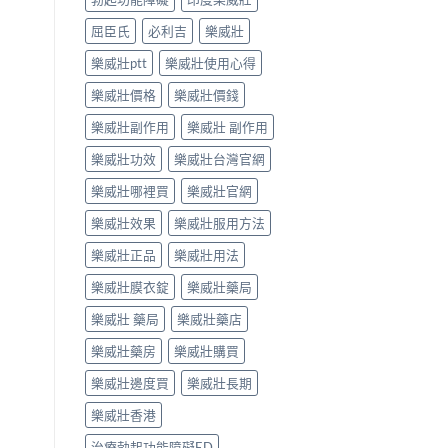
屈臣氏
必利吉
樂威壯
樂威壯ptt
樂威壯使用心得
樂威壯價格
樂威壯價錢
樂威壯副作用
樂威壯 副作用
樂威壯功效
樂威壯台灣官網
樂威壯哪裡買
樂威壯官網
樂威壯效果
樂威壯服用方法
樂威壯正品
樂威壯用法
樂威壯膜衣錠
樂威壯藥局
樂威壯 藥局
樂威壯藥店
樂威壯藥房
樂威壯購買
樂威壯邊度買
樂威壯長期
樂威壯香港
治療勃起功能障礙ED