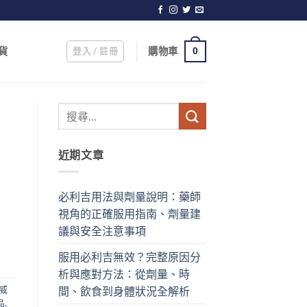
登入 / 註冊
購物車
貨
0
近期文章
必利吉用法與劑量說明：藥師
視角的正確服用指南、劑量建
議與安全注意事項
服用必利吉無效？完整原因分
析與應對方法：從劑量、時
威
間、飲食到身體狀況全解析
品
,