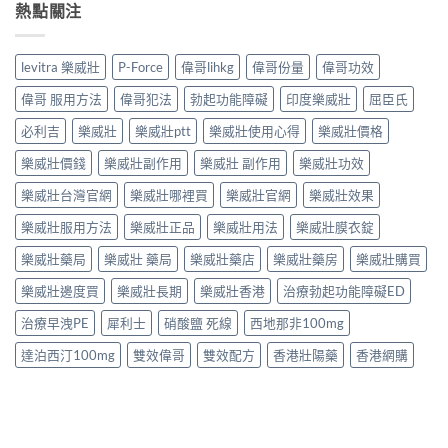
熱點關注
levitra 樂威壯
P-Force
偉哥lihkg
偉哥份量
偉哥功效
偉哥 服用方法
偉哥犯法
勃起功能障礙
印度樂威壯
屈臣氏
必利吉
樂威壯
樂威壯ptt
樂威壯使用心得
樂威壯價格
樂威壯價錢
樂威壯副作用
樂威壯 副作用
樂威壯功效
樂威壯台灣官網
樂威壯哪裡買
樂威壯官網
樂威壯效果
樂威壯服用方法
樂威壯正品
樂威壯用法
樂威壯膜衣錠
樂威壯藥局
樂威壯 藥局
樂威壯藥店
樂威壯藥房
樂威壯購買
樂威壯邊度買
樂威壯長期
樂威壯香港
治療勃起功能障礙ED
治療早洩PE
犀利士
硝酸鹽 死線
西地那非100mg
達泊西汀100mg
雙效偉哥
雙效配方
香港壯陽藥
香港網購