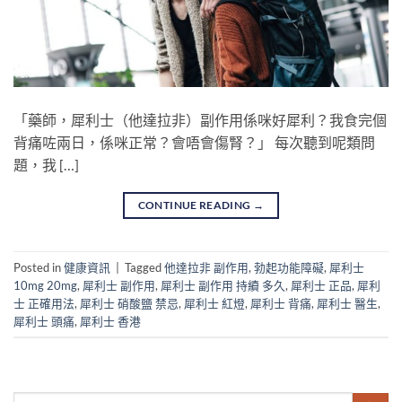
「藥師，犀利士（他達拉非）副作用係咪好犀利？我食完個
背痛咗兩日，係咪正常？會唔會傷腎？」 每次聽到呢類問
題，我 […]
CONTINUE READING
→
Posted in
健康資訊
|
Tagged
他達拉非 副作用
,
勃起功能障礙
,
犀利士
10mg 20mg
,
犀利士 副作用
,
犀利士 副作用 持續 多久
,
犀利士 正品
,
犀利
士 正確用法
,
犀利士 硝酸鹽 禁忌
,
犀利士 紅燈
,
犀利士 背痛
,
犀利士 醫生
,
犀利士 頭痛
,
犀利士 香港