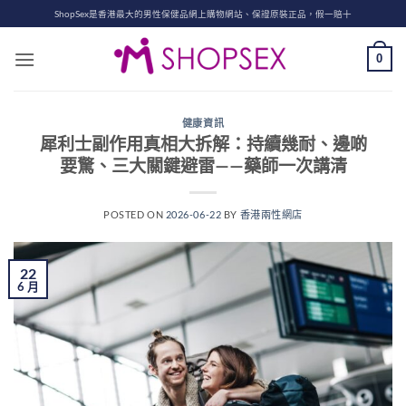
Skip
ShopSex是香港最大的男性保健品網上購物網站、保證原裝正品，假一賠十
to
content
0
健康資訊
犀利士副作用真相大拆解：持續幾耐、邊啲
要驚、三大關鍵避雷——藥師一次講清
POSTED ON
2026-06-22
BY
香港兩性網店
22
6 月