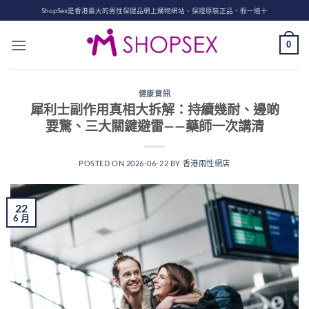
Skip
ShopSex是香港最大的男性保健品網上購物網站、保證原裝正品，假一賠十
to
content
0
健康資訊
犀利士副作用真相大拆解：持續幾耐、邊啲
要驚、三大關鍵避雷——藥師一次講清
POSTED ON
2026-06-22
BY
香港兩性網店
22
6 月