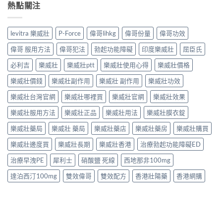
熱點關注
levitra 樂威壯
P-Force
偉哥lihkg
偉哥份量
偉哥功效
偉哥 服用方法
偉哥犯法
勃起功能障礙
印度樂威壯
屈臣氏
必利吉
樂威壯
樂威壯ptt
樂威壯使用心得
樂威壯價格
樂威壯價錢
樂威壯副作用
樂威壯 副作用
樂威壯功效
樂威壯台灣官網
樂威壯哪裡買
樂威壯官網
樂威壯效果
樂威壯服用方法
樂威壯正品
樂威壯用法
樂威壯膜衣錠
樂威壯藥局
樂威壯 藥局
樂威壯藥店
樂威壯藥房
樂威壯購買
樂威壯邊度買
樂威壯長期
樂威壯香港
治療勃起功能障礙ED
治療早洩PE
犀利士
硝酸鹽 死線
西地那非100mg
達泊西汀100mg
雙效偉哥
雙效配方
香港壯陽藥
香港網購