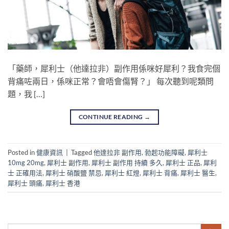
「藥師，犀利士（他達拉非）副作用係咪好犀利？我食完個
背痛咗兩日，係咪正常？會唔會傷腎？」 每次聽到呢類問
題，我 […]
CONTINUE READING
→
Posted in
健康資訊
|
Tagged
他達拉非 副作用
,
勃起功能障礙
,
犀利士
10mg 20mg
,
犀利士 副作用
,
犀利士 副作用 持續 多久
,
犀利士 正品
,
犀利
士 正確用法
,
犀利士 硝酸鹽 禁忌
,
犀利士 紅燈
,
犀利士 背痛
,
犀利士 醫生
,
犀利士 頭痛
,
犀利士 香港