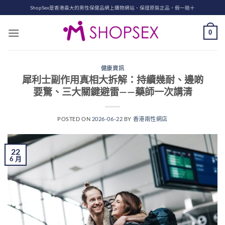
Skip
ShopSex是香港最大的男性保健品網上購物網站、保證原裝正品，假一賠十
to
content
0
健康資訊
犀利士副作用真相大拆解：持續幾耐、邊啲
要驚、三大關鍵避雷——藥師一次講清
POSTED ON
2026-06-22
BY
香港兩性網店
22
6 月