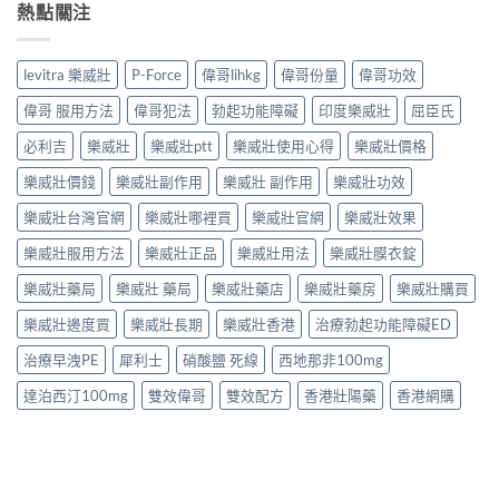
熱點關注
levitra 樂威壯
P-Force
偉哥lihkg
偉哥份量
偉哥功效
偉哥 服用方法
偉哥犯法
勃起功能障礙
印度樂威壯
屈臣氏
必利吉
樂威壯
樂威壯ptt
樂威壯使用心得
樂威壯價格
樂威壯價錢
樂威壯副作用
樂威壯 副作用
樂威壯功效
樂威壯台灣官網
樂威壯哪裡買
樂威壯官網
樂威壯效果
樂威壯服用方法
樂威壯正品
樂威壯用法
樂威壯膜衣錠
樂威壯藥局
樂威壯 藥局
樂威壯藥店
樂威壯藥房
樂威壯購買
樂威壯邊度買
樂威壯長期
樂威壯香港
治療勃起功能障礙ED
治療早洩PE
犀利士
硝酸鹽 死線
西地那非100mg
達泊西汀100mg
雙效偉哥
雙效配方
香港壯陽藥
香港網購