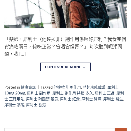
「藥師，犀利士（他達拉非）副作用係咪好犀利？我食完個
背痛咗兩日，係咪正常？會唔會傷腎？」 每次聽到呢類問
題，我 […]
CONTINUE READING
→
Posted in
健康資訊
|
Tagged
他達拉非 副作用
,
勃起功能障礙
,
犀利士
10mg 20mg
,
犀利士 副作用
,
犀利士 副作用 持續 多久
,
犀利士 正品
,
犀利
士 正確用法
,
犀利士 硝酸鹽 禁忌
,
犀利士 紅燈
,
犀利士 背痛
,
犀利士 醫生
,
犀利士 頭痛
,
犀利士 香港