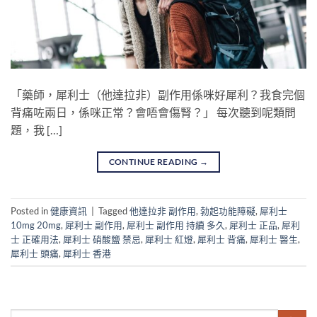
「藥師，犀利士（他達拉非）副作用係咪好犀利？我食完個
背痛咗兩日，係咪正常？會唔會傷腎？」 每次聽到呢類問
題，我 […]
CONTINUE READING
→
Posted in
健康資訊
|
Tagged
他達拉非 副作用
,
勃起功能障礙
,
犀利士
10mg 20mg
,
犀利士 副作用
,
犀利士 副作用 持續 多久
,
犀利士 正品
,
犀利
士 正確用法
,
犀利士 硝酸鹽 禁忌
,
犀利士 紅燈
,
犀利士 背痛
,
犀利士 醫生
,
犀利士 頭痛
,
犀利士 香港