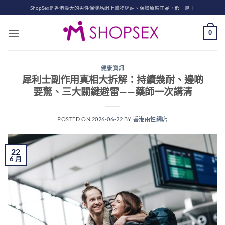
Skip
ShopSex是香港最大的男性保健品網上購物網站、保證原裝正品，假一賠十
to
content
0
健康資訊
犀利士副作用真相大拆解：持續幾耐、邊啲
要驚、三大關鍵避雷——藥師一次講清
POSTED ON
2026-06-22
BY
香港兩性網店
22
6 月