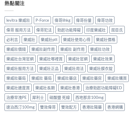
熱點關注
levitra 樂威壯
P-Force
偉哥lihkg
偉哥份量
偉哥功效
偉哥 服用方法
偉哥犯法
勃起功能障礙
印度樂威壯
屈臣氏
必利吉
樂威壯
樂威壯ptt
樂威壯使用心得
樂威壯價格
樂威壯價錢
樂威壯副作用
樂威壯 副作用
樂威壯功效
樂威壯台灣官網
樂威壯哪裡買
樂威壯官網
樂威壯效果
樂威壯服用方法
樂威壯正品
樂威壯用法
樂威壯膜衣錠
樂威壯藥局
樂威壯 藥局
樂威壯藥店
樂威壯藥房
樂威壯購買
樂威壯邊度買
樂威壯長期
樂威壯香港
治療勃起功能障礙ED
治療早洩PE
犀利士
硝酸鹽 死線
西地那非100mg
達泊西汀100mg
雙效偉哥
雙效配方
香港壯陽藥
香港網購