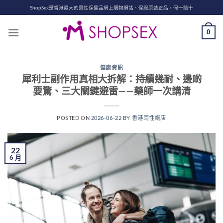
Skip
ShopSex是香港最大的男性保健品網上購物網站、保證原裝正品，假一賠十
to
content
0
健康資訊
犀利士副作用真相大拆解：持續幾耐、邊啲
要驚、三大關鍵避雷——藥師一次講清
POSTED ON
2026-06-22
BY
香港兩性網店
22
6 月