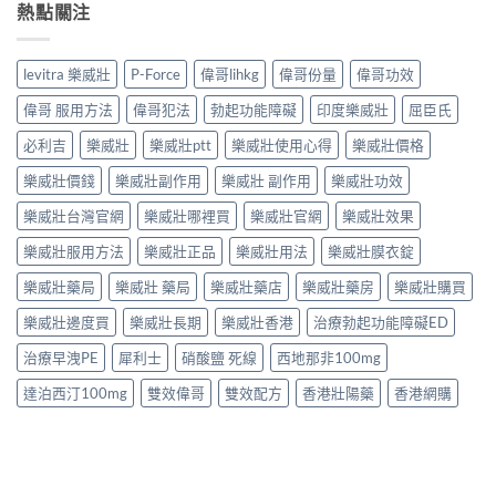
熱點關注
levitra 樂威壯
P-Force
偉哥lihkg
偉哥份量
偉哥功效
偉哥 服用方法
偉哥犯法
勃起功能障礙
印度樂威壯
屈臣氏
必利吉
樂威壯
樂威壯ptt
樂威壯使用心得
樂威壯價格
樂威壯價錢
樂威壯副作用
樂威壯 副作用
樂威壯功效
樂威壯台灣官網
樂威壯哪裡買
樂威壯官網
樂威壯效果
樂威壯服用方法
樂威壯正品
樂威壯用法
樂威壯膜衣錠
樂威壯藥局
樂威壯 藥局
樂威壯藥店
樂威壯藥房
樂威壯購買
樂威壯邊度買
樂威壯長期
樂威壯香港
治療勃起功能障礙ED
治療早洩PE
犀利士
硝酸鹽 死線
西地那非100mg
達泊西汀100mg
雙效偉哥
雙效配方
香港壯陽藥
香港網購