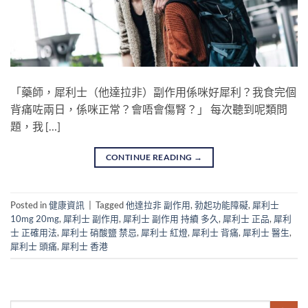
「藥師，犀利士（他達拉非）副作用係咪好犀利？我食完個
背痛咗兩日，係咪正常？會唔會傷腎？」 每次聽到呢類問
題，我 […]
CONTINUE READING
→
Posted in
健康資訊
|
Tagged
他達拉非 副作用
,
勃起功能障礙
,
犀利士
10mg 20mg
,
犀利士 副作用
,
犀利士 副作用 持續 多久
,
犀利士 正品
,
犀利
士 正確用法
,
犀利士 硝酸鹽 禁忌
,
犀利士 紅燈
,
犀利士 背痛
,
犀利士 醫生
,
犀利士 頭痛
,
犀利士 香港