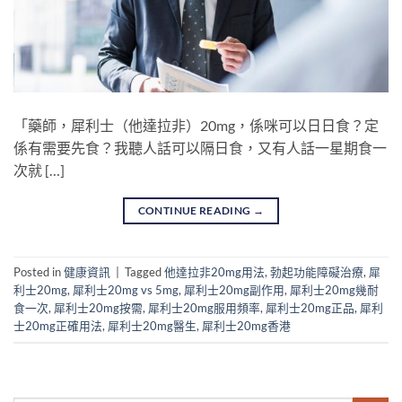
「藥師，犀利士（他達拉非）20mg，係咪可以日日食？定
係有需要先食？我聽人話可以隔日食，又有人話一星期食一
次就 […]
CONTINUE READING
→
Posted in
健康資訊
|
Tagged
他達拉非20mg用法
,
勃起功能障礙治療
,
犀
利士20mg
,
犀利士20mg vs 5mg
,
犀利士20mg副作用
,
犀利士20mg幾耐
食一次
,
犀利士20mg按需
,
犀利士20mg服用頻率
,
犀利士20mg正品
,
犀利
士20mg正確用法
,
犀利士20mg醫生
,
犀利士20mg香港