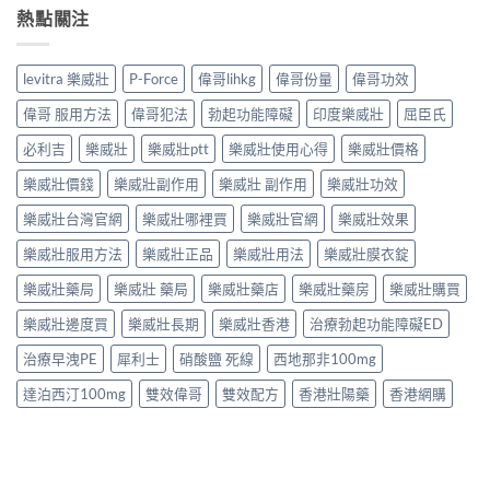
熱點關注
levitra 樂威壯
P-Force
偉哥lihkg
偉哥份量
偉哥功效
偉哥 服用方法
偉哥犯法
勃起功能障礙
印度樂威壯
屈臣氏
必利吉
樂威壯
樂威壯ptt
樂威壯使用心得
樂威壯價格
樂威壯價錢
樂威壯副作用
樂威壯 副作用
樂威壯功效
樂威壯台灣官網
樂威壯哪裡買
樂威壯官網
樂威壯效果
樂威壯服用方法
樂威壯正品
樂威壯用法
樂威壯膜衣錠
樂威壯藥局
樂威壯 藥局
樂威壯藥店
樂威壯藥房
樂威壯購買
樂威壯邊度買
樂威壯長期
樂威壯香港
治療勃起功能障礙ED
治療早洩PE
犀利士
硝酸鹽 死線
西地那非100mg
達泊西汀100mg
雙效偉哥
雙效配方
香港壯陽藥
香港網購