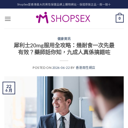
Skip
ShopSex是香港最大的男性保健品網上購物網站、保證原裝正品，假一賠十
to
content
0
健康資訊
犀利士20mg服用全攻略：幾耐食一次先最
有效？藥師話你知，九成人真係搞錯咗
POSTED ON
2026-06-22
BY
香港兩性網店
22
6 月