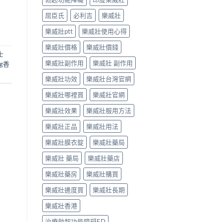
屈臣氏
必利吉
樂威壯
樂威壯ptt
樂威壯使用心得
樂威壯價格
樂威壯價錢
士
樂威壯副作用
樂威壯 副作用
g香
樂威壯功效
樂威壯台灣官網
樂威壯哪裡買
樂威壯官網
樂威壯效果
樂威壯服用方法
樂威壯正品
樂威壯用法
樂威壯膜衣錠
樂威壯藥局
樂威壯 藥局
樂威壯藥店
樂威壯藥房
樂威壯購買
樂威壯邊度買
樂威壯長期
樂威壯香港
治療勃起功能障礙ED