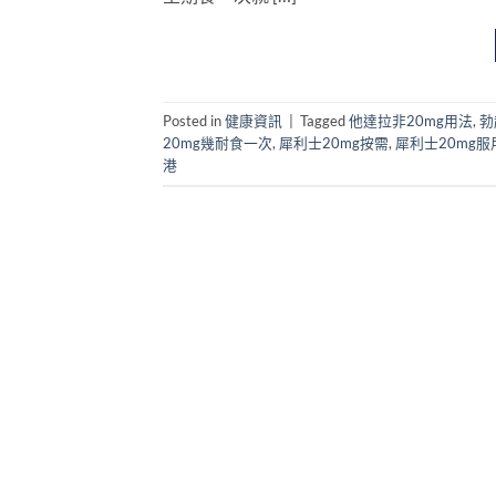
Posted in
健康資訊
|
Tagged
他達拉非20mg用法
,
勃
20mg幾耐食一次
,
犀利士20mg按需
,
犀利士20mg服
港