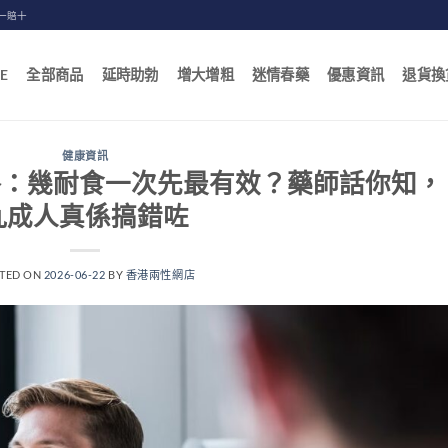
一賠十
E
全部商品
延時助勃
增大增粗
迷情春藥
優惠資訊
退貨換
健康資訊
略：幾耐食一次先最有效？藥師話你知，
九成人真係搞錯咗
TED ON
2026-06-22
BY
香港兩性網店