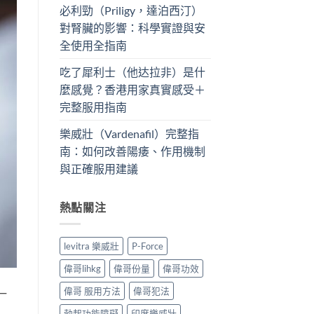
必利勁（Priligy，達泊西汀）
對腎臟的影響：科學實證與安
全使用全指南
吃了犀利士（他达拉非）是什
麼感覺？香港用家真實感受＋
完整服用指南
樂威壯（Vardenafil）完整指
南：如何改善陽痿、作用機制
與正確服用建議
熱點關注
levitra 樂威壯
P-Force
偉哥lihkg
偉哥份量
偉哥功效
偉哥 服用方法
偉哥犯法
一
勃起功能障礙
印度樂威壯