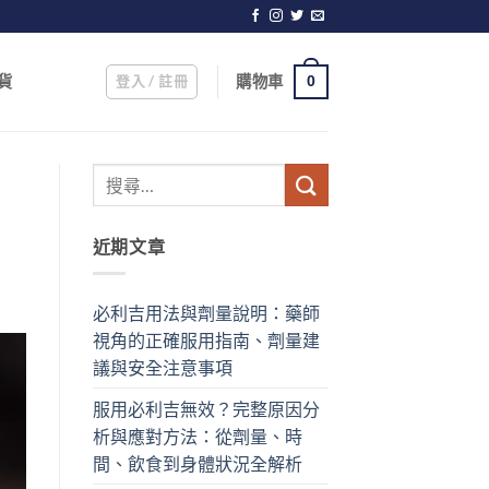
登入 / 註冊
購物車
貨
0
近期文章
必利吉用法與劑量說明：藥師
視角的正確服用指南、劑量建
議與安全注意事項
服用必利吉無效？完整原因分
析與應對方法：從劑量、時
間、飲食到身體狀況全解析