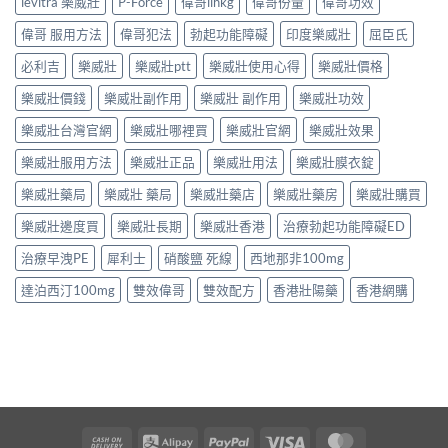
levitra 樂威壯
P-Force
偉哥lihkg
偉哥份量
偉哥功效
偉哥 服用方法
偉哥犯法
勃起功能障礙
印度樂威壯
屈臣氏
必利吉
樂威壯
樂威壯ptt
樂威壯使用心得
樂威壯價格
樂威壯價錢
樂威壯副作用
樂威壯 副作用
樂威壯功效
樂威壯台灣官網
樂威壯哪裡買
樂威壯官網
樂威壯效果
樂威壯服用方法
樂威壯正品
樂威壯用法
樂威壯膜衣錠
樂威壯藥局
樂威壯 藥局
樂威壯藥店
樂威壯藥房
樂威壯購買
樂威壯邊度買
樂威壯長期
樂威壯香港
治療勃起功能障礙ED
治療早洩PE
犀利士
硝酸鹽 死線
西地那非100mg
達泊西汀100mg
雙效偉哥
雙效配方
香港壯陽藥
香港網購
Cash
Alipay
PayPal
Visa
MasterCard