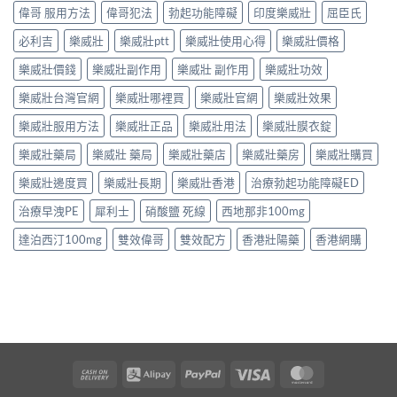
偉哥 服用方法
偉哥犯法
勃起功能障礙
印度樂威壯
屈臣氏
必利吉
樂威壯
樂威壯ptt
樂威壯使用心得
樂威壯價格
樂威壯價錢
樂威壯副作用
樂威壯 副作用
樂威壯功效
樂威壯台灣官網
樂威壯哪裡買
樂威壯官網
樂威壯效果
樂威壯服用方法
樂威壯正品
樂威壯用法
樂威壯膜衣錠
樂威壯藥局
樂威壯 藥局
樂威壯藥店
樂威壯藥房
樂威壯購買
樂威壯邊度買
樂威壯長期
樂威壯香港
治療勃起功能障礙ED
治療早洩PE
犀利士
硝酸鹽 死線
西地那非100mg
達泊西汀100mg
雙效偉哥
雙效配方
香港壯陽藥
香港網購
Cash
Alipay
PayPal
Visa
MasterCard
On