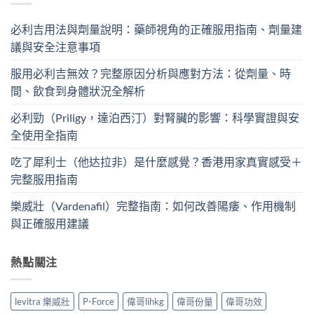
必利吉用法與劑量說明：藥師視角的正確服用指南、劑量建
議與安全注意事項
服用必利吉無效？完整原因分析與應對方法：從劑量、時
間、飲食到身體狀況全解析
必利勁（Priligy，達泊西汀）對腎臟的影響：科學實證與安
全使用全指南
吃了犀利士（他达拉非）是什麼感覺？香港用家真實感受＋
完整服用指南
樂威壯（Vardenafil）完整指南：如何改善陽痿、作用機制
與正確服用建議
熱點關注
levitra 樂威壯
P-Force
偉哥lihkg
偉哥份量
偉哥功效