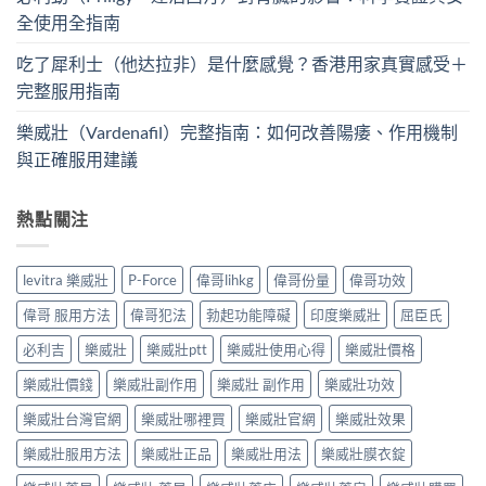
全使用全指南
吃了犀利士（他达拉非）是什麼感覺？香港用家真實感受＋
完整服用指南
樂威壯（Vardenafil）完整指南：如何改善陽痿、作用機制
與正確服用建議
熱點關注
levitra 樂威壯
P-Force
偉哥lihkg
偉哥份量
偉哥功效
偉哥 服用方法
偉哥犯法
勃起功能障礙
印度樂威壯
屈臣氏
必利吉
樂威壯
樂威壯ptt
樂威壯使用心得
樂威壯價格
樂威壯價錢
樂威壯副作用
樂威壯 副作用
樂威壯功效
樂威壯台灣官網
樂威壯哪裡買
樂威壯官網
樂威壯效果
樂威壯服用方法
樂威壯正品
樂威壯用法
樂威壯膜衣錠