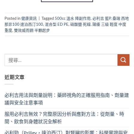
Posted in
健康資訊
|
Tagged
500cc 溫水 降副作用
,
必利吉 藍P
,
桑瑞 西地
那非100 達泊西汀100
,
混合型 ED PE
,
硝酸鹽 死線
,
陽痿 三級 輕度 中度
重度
,
雙效威而鋼 半顆起步
近期文章
必利吉用法與劑量說明：藥師視角的正確服用指南、劑量建
議與安全注意事項
服用必利吉無效？完整原因分析與應對方法：從劑量、時
間、飲食到身體狀況全解析
必利勁（Priligy，達泊西汀）對腎臟的影響：科學實證與安