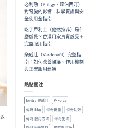
必利勁（Priligy，達泊西汀）
對腎臟的影響：科學實證與安
全使用全指南
吃了犀利士（他达拉非）是什
麼感覺？香港用家真實感受＋
完整服用指南
樂威壯（Vardenafil）完整指
南：如何改善陽痿、作用機制
與正確服用建議
熱點關注
levitra 樂威壯
P-Force
偉哥lihkg
偉哥份量
偉哥功效
就返
偉哥 服用方法
偉哥犯法
勃起功能障礙
印度樂威壯