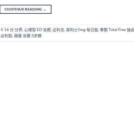
CONTINUE READING
→
F-5 16 分 分界
,
心理型 ED 自癒
,
必利吉
,
犀利士5mg 每日錠
,
睾酮 Total Free 抽
 必利勁
,
陽痿 治療 3步驟