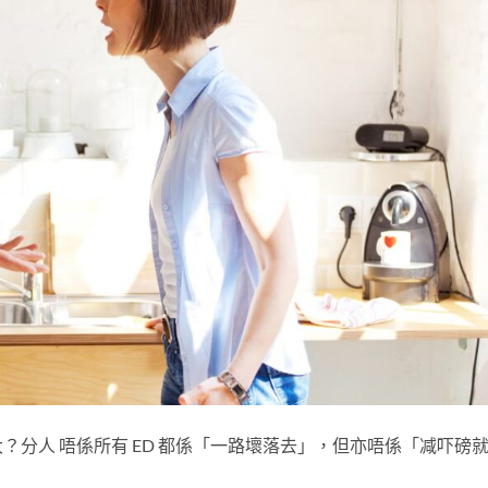
分人 唔係所有 ED 都係「一路壞落去」，但亦唔係「减吓磅