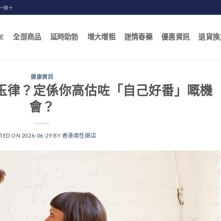
一賠十
E
全部商品
延時助勃
增大增粗
迷情春藥
優惠資訊
退貨換
健康資訊
玉律？定係你高估咗「自己好番」嘅機
會？
TED ON
2026-06-29
BY
香港兩性網店