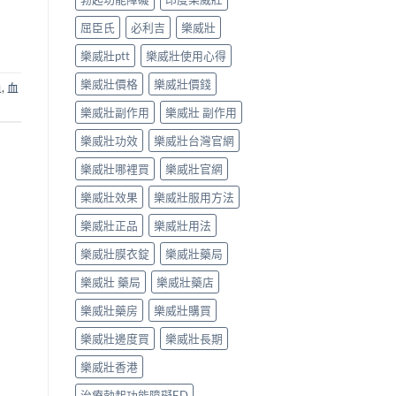
屈臣氏
必利吉
樂威壯
樂威壯ptt
樂威壯使用心得
樂威壯價格
樂威壯價錢
血
,
血
樂威壯副作用
樂威壯 副作用
樂威壯功效
樂威壯台灣官網
樂威壯哪裡買
樂威壯官網
樂威壯效果
樂威壯服用方法
樂威壯正品
樂威壯用法
樂威壯膜衣錠
樂威壯藥局
樂威壯 藥局
樂威壯藥店
樂威壯藥房
樂威壯購買
樂威壯邊度買
樂威壯長期
樂威壯香港
治療勃起功能障礙ED