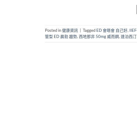
Posted in
健康資訊
|
Tagged
ED 會唔會 自己好
,
IIE
管型 ED 晨勃 趨勢
,
西地那非 50mg 威而鋼
,
達泊西汀