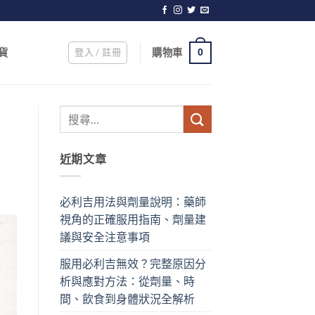
登入 / 註冊
購物車
貨
0
近期文章
必利吉用法與劑量說明：藥師
視角的正確服用指南、劑量建
議與安全注意事項
服用必利吉無效？完整原因分
析與應對方法：從劑量、時
間、飲食到身體狀況全解析