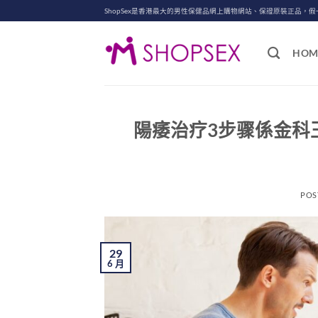
Skip
ShopSex是香港最大的男性保健品網上購物網站、保證原裝正品，假
to
content
HOM
陽痿治疗3步骤係金科
POS
29
6 月