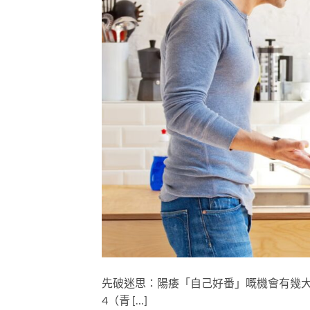
先破迷思：陽痿「自己好番」嘅機會有幾大？
4（青 […]