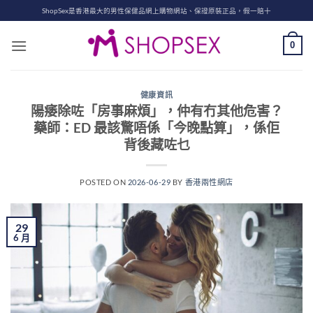
Skip
ShopSex是香港最大的男性保健品網上購物網站、保證原裝正品，假一賠十
to
content
0
健康資訊
陽痿除咗「房事麻煩」，仲有冇其他危害？
藥師：ED 最該驚唔係「今晚點算」，係佢
背後藏咗乜
POSTED ON
2026-06-29
BY
香港兩性網店
29
6 月