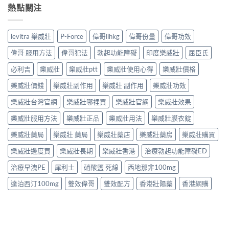
熱點關注
levitra 樂威壯
P-Force
偉哥lihkg
偉哥份量
偉哥功效
偉哥 服用方法
偉哥犯法
勃起功能障礙
印度樂威壯
屈臣氏
必利吉
樂威壯
樂威壯ptt
樂威壯使用心得
樂威壯價格
樂威壯價錢
樂威壯副作用
樂威壯 副作用
樂威壯功效
樂威壯台灣官網
樂威壯哪裡買
樂威壯官網
樂威壯效果
樂威壯服用方法
樂威壯正品
樂威壯用法
樂威壯膜衣錠
樂威壯藥局
樂威壯 藥局
樂威壯藥店
樂威壯藥房
樂威壯購買
樂威壯邊度買
樂威壯長期
樂威壯香港
治療勃起功能障礙ED
治療早洩PE
犀利士
硝酸鹽 死線
西地那非100mg
達泊西汀100mg
雙效偉哥
雙效配方
香港壯陽藥
香港網購