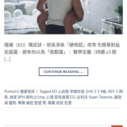
陽痿（ED）嘅症狀，唔係淨係「硬唔起」咁窄 先簡單對返
前面篇，避免你以為「我都識」： 醫學定義（持續 ≥3 個
[…]
CONTINUE READING
→
Posted in
健康資訊
|
Tagged
ED 心血管 早期信號
,
EHS 2 3 4級
,
IIEF-5 問
卷
,
夜尿 BPH 犀利士5mg
,
心理 惡性循環 ED
,
必利吉 Super Tadarise
,
晨勃
減 趨勢
,
睾酮 偏低 慾望 跌
,
陽痿 症狀 危害