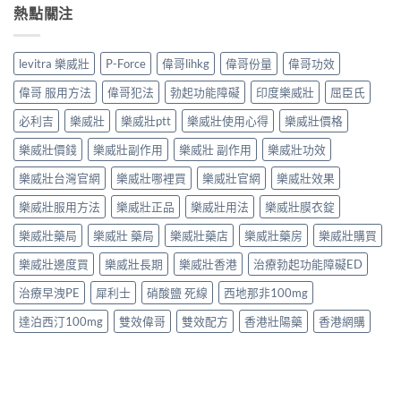
熱點關注
levitra 樂威壯
P-Force
偉哥lihkg
偉哥份量
偉哥功效
偉哥 服用方法
偉哥犯法
勃起功能障礙
印度樂威壯
屈臣氏
必利吉
樂威壯
樂威壯ptt
樂威壯使用心得
樂威壯價格
樂威壯價錢
樂威壯副作用
樂威壯 副作用
樂威壯功效
樂威壯台灣官網
樂威壯哪裡買
樂威壯官網
樂威壯效果
樂威壯服用方法
樂威壯正品
樂威壯用法
樂威壯膜衣錠
樂威壯藥局
樂威壯 藥局
樂威壯藥店
樂威壯藥房
樂威壯購買
樂威壯邊度買
樂威壯長期
樂威壯香港
治療勃起功能障礙ED
治療早洩PE
犀利士
硝酸鹽 死線
西地那非100mg
達泊西汀100mg
雙效偉哥
雙效配方
香港壯陽藥
香港網購