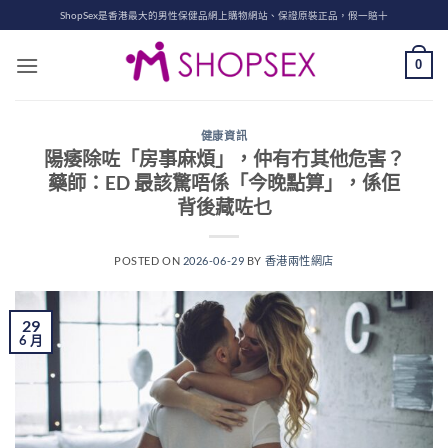
Skip
ShopSex是香港最大的男性保健品網上購物網站、保證原裝正品，假一賠十
to
content
0
健康資訊
陽痿除咗「房事麻煩」，仲有冇其他危害？
藥師：ED 最該驚唔係「今晚點算」，係佢
背後藏咗乜
POSTED ON
2026-06-29
BY
香港兩性網店
29
6 月