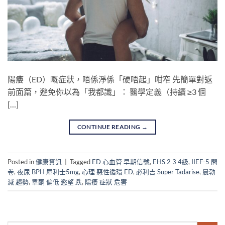
陽痿（ED）嘅症狀，唔係淨係「硬唔起」咁窄 先簡單對返
前面篇，避免你以為「我都識」： 醫學定義（持續 ≥3 個
[…]
CONTINUE READING
→
Posted in
健康資訊
|
Tagged
ED 心血管 早期信號
,
EHS 2 3 4級
,
IIEF-5 問
卷
,
夜尿 BPH 犀利士5mg
,
心理 惡性循環 ED
,
必利吉 Super Tadarise
,
晨勃
減 趨勢
,
睾酮 偏低 慾望 跌
,
陽痿 症狀 危害