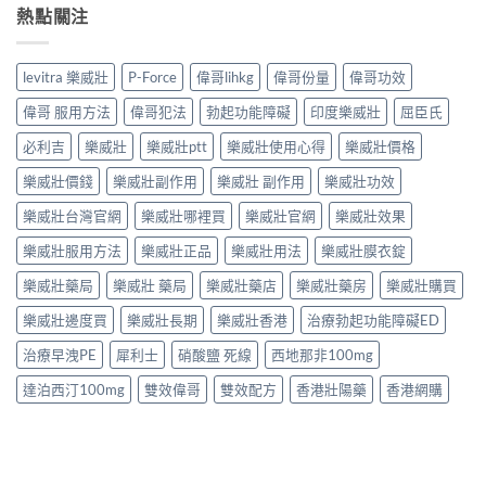
熱點關注
levitra 樂威壯
P-Force
偉哥lihkg
偉哥份量
偉哥功效
偉哥 服用方法
偉哥犯法
勃起功能障礙
印度樂威壯
屈臣氏
必利吉
樂威壯
樂威壯ptt
樂威壯使用心得
樂威壯價格
樂威壯價錢
樂威壯副作用
樂威壯 副作用
樂威壯功效
樂威壯台灣官網
樂威壯哪裡買
樂威壯官網
樂威壯效果
樂威壯服用方法
樂威壯正品
樂威壯用法
樂威壯膜衣錠
樂威壯藥局
樂威壯 藥局
樂威壯藥店
樂威壯藥房
樂威壯購買
樂威壯邊度買
樂威壯長期
樂威壯香港
治療勃起功能障礙ED
治療早洩PE
犀利士
硝酸鹽 死線
西地那非100mg
達泊西汀100mg
雙效偉哥
雙效配方
香港壯陽藥
香港網購