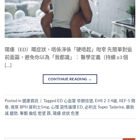
陽痿（ED）嘅症狀，唔係淨係「硬唔起」咁窄 先簡單對返
前面篇，避免你以為「我都識」： 醫學定義（持續 ≥3 個
[…]
CONTINUE READING
→
Posted in
健康資訊
|
Tagged
ED 心血管 早期信號
,
EHS 2 3 4級
,
IIEF-5 問
卷
,
夜尿 BPH 犀利士5mg
,
心理 惡性循環 ED
,
必利吉 Super Tadarise
,
晨勃
減 趨勢
,
睾酮 偏低 慾望 跌
,
陽痿 症狀 危害