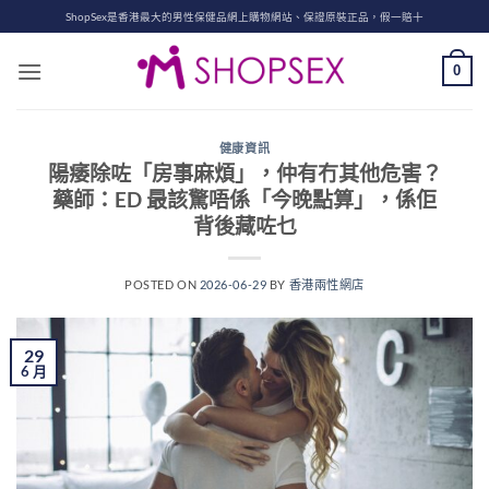
Skip
ShopSex是香港最大的男性保健品網上購物網站、保證原裝正品，假一賠十
to
content
0
健康資訊
陽痿除咗「房事麻煩」，仲有冇其他危害？
藥師：ED 最該驚唔係「今晚點算」，係佢
背後藏咗乜
POSTED ON
2026-06-29
BY
香港兩性網店
29
6 月