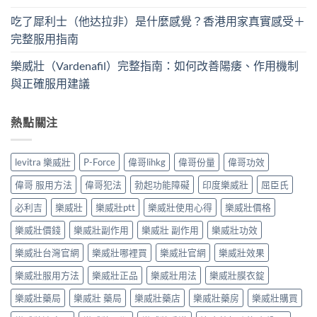
吃了犀利士（他达拉非）是什麼感覺？香港用家真實感受＋
完整服用指南
樂威壯（Vardenafil）完整指南：如何改善陽痿、作用機制
與正確服用建議
熱點關注
levitra 樂威壯
P-Force
偉哥lihkg
偉哥份量
偉哥功效
偉哥 服用方法
偉哥犯法
勃起功能障礙
印度樂威壯
屈臣氏
必利吉
樂威壯
樂威壯ptt
樂威壯使用心得
樂威壯價格
樂威壯價錢
樂威壯副作用
樂威壯 副作用
樂威壯功效
樂威壯台灣官網
樂威壯哪裡買
樂威壯官網
樂威壯效果
樂威壯服用方法
樂威壯正品
樂威壯用法
樂威壯膜衣錠
樂威壯藥局
樂威壯 藥局
樂威壯藥店
樂威壯藥房
樂威壯購買