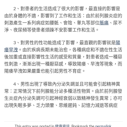
2、對患者的生活造成了很大的影響，最直接的影響是
由於身體的不適，影響到了工作和生活：由於前列腺炎症的
刺激產生一系列病症如腰骶、會陰、睾丸等部位
脹痛
、尿不
淨、夜尿頻等使患者煩躁不安影響工作和生活。
3、對男性的性功能造成了影響，最直觀的影響就是
陽
痿
早洩
。由於疾病長期未能治愈，各種病症和不適在性生活
後加重或直接影響性生活的感受和質量，對患者造成一種惡
性刺激，漸漸出現一種厭惡感，導致陽痿、早洩等現象，而
陽痿早洩如果嚴重也能引起男性不育症。
4、男性出現了導致內分泌失調並且可能會引起精神異
常：正常情況下前列腺能分泌多種活性物質。由於前列腺發
生炎症內分泌失調可引起神經衰弱以致精神發生異常；亦可
出現失眠多夢、乏力頭暈、思維遲鈍、記憶力減退等病症
This entry was posted in
健康資訊
. Bookmark the
permalink
.