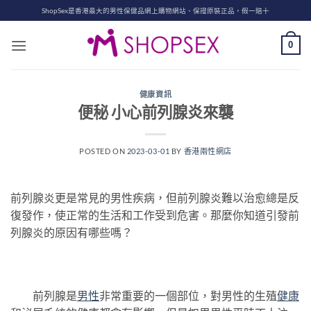
Skip
ShopSex是香港最大的男性保健品網上購物網站、保證原裝正品，假一賠十
to
content
0
健康資訊
便秘 小心前列腺炎來襲
POSTED ON
2023-03-01
BY
香港兩性網店
前列腺炎更是常見的男性疾病，但前列腺炎難以治愈總是反
復發作，使正常的生活和工作受到危害。那麼你知道引發前
列腺炎的原因有哪些嗎？
前列腺是
男性
非常重要的一個部位，對男性的生殖
健康