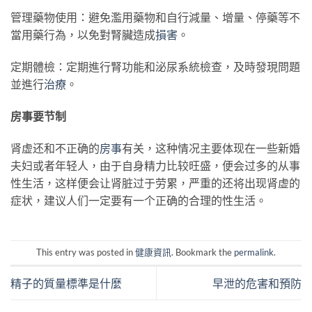
管理藥物使用：避免濫用藥物和自行減量、增量、停藥等不
當用藥行為，以免對腎臟造成
損害
。
定期體檢：定期進行腎功能和泌尿系統檢查，及時發現問題
並進行
治療
。
房事要节制
肾虚还和不正确的
房事
有关，这种情况主要体现在一些新婚
夫妇或者年轻人，由于自身精力比较旺盛，便会过多的从事
性生活，这样便会让肾脏过于劳累，严重的还将出现肾虚的
症状，建议人们一定要有一个正确的合理的性生活。
This entry was posted in
健康資訊
. Bookmark the
permalink
.
精子的質量標準是什麼
早泄的危害和預防