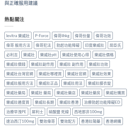
與正確服用建議
熱點關注
levitra 樂威壯
P-Force
偉哥lihkg
偉哥份量
偉哥功效
偉哥 服用方法
偉哥犯法
勃起功能障礙
印度樂威壯
屈臣氏
必利吉
樂威壯
樂威壯ptt
樂威壯使用心得
樂威壯價格
樂威壯價錢
樂威壯副作用
樂威壯 副作用
樂威壯功效
樂威壯台灣官網
樂威壯哪裡買
樂威壯官網
樂威壯效果
樂威壯服用方法
樂威壯正品
樂威壯用法
樂威壯膜衣錠
樂威壯藥局
樂威壯 藥局
樂威壯藥店
樂威壯藥房
樂威壯購買
樂威壯邊度買
樂威壯長期
樂威壯香港
治療勃起功能障礙ED
治療早洩PE
犀利士
硝酸鹽 死線
西地那非100mg
達泊西汀100mg
雙效偉哥
雙效配方
香港壯陽藥
香港網購