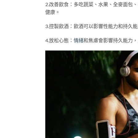
2.改善飲食：多吃蔬菜、水果、全麥面包
健康。
3.控製飲酒：飲酒可以影響性能力和持久
4.放松心態：
情緒
和焦慮會影響持久能力，