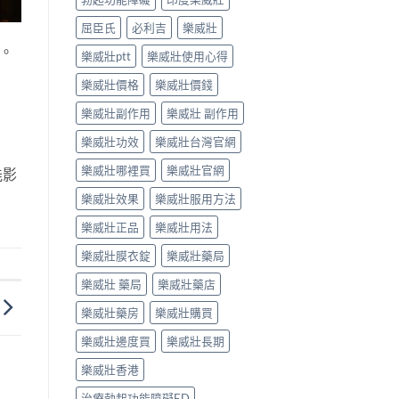
屈臣氏
必利吉
樂威壯
。
樂威壯ptt
樂威壯使用心得
樂威壯價格
樂威壯價錢
樂威壯副作用
樂威壯 副作用
樂威壯功效
樂威壯台灣官網
樂威壯哪裡買
樂威壯官網
能影
樂威壯效果
樂威壯服用方法
樂威壯正品
樂威壯用法
樂威壯膜衣錠
樂威壯藥局
樂威壯 藥局
樂威壯藥店
樂威壯藥房
樂威壯購買
樂威壯邊度買
樂威壯長期
樂威壯香港
治療勃起功能障礙ED