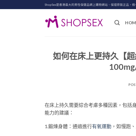
Skip
ShopSex是香港最大的男性保健品網上購物網站、保證原裝正品，假
to
content
HOM
如何在床上更持久【超級雙效
100m
POS
在床上持久需要綜合考慮多種因素，包括
能力的建議：
1.鍛煉身體：通過進行
有氧運動
，如慢跑、