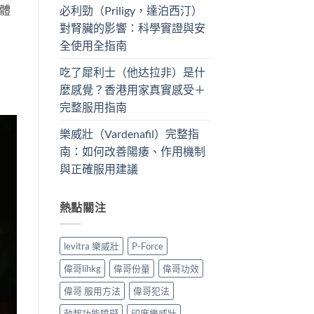
體
必利勁（Priligy，達泊西汀）
對腎臟的影響：科學實證與安
全使用全指南
吃了犀利士（他达拉非）是什
麼感覺？香港用家真實感受＋
完整服用指南
樂威壯（Vardenafil）完整指
南：如何改善陽痿、作用機制
與正確服用建議
熱點關注
levitra 樂威壯
P-Force
偉哥lihkg
偉哥份量
偉哥功效
偉哥 服用方法
偉哥犯法
勃起功能障礙
印度樂威壯