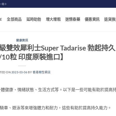
一賠十
E
全部商品
延時助勃
增大增粗
迷情春藥
優惠資訊
退貨換
健康資訊
犀利士Super Tadarise 勃起持久
g/10粒 印度原裝進口】
TED ON
2023-03-06
BY
香港兩性網店
身體健康、情緒狀態、生活方式等。以下是一些可能有助於提高
騎車、遊泳等來增強體力和耐力，這些有助於提高持久能力。