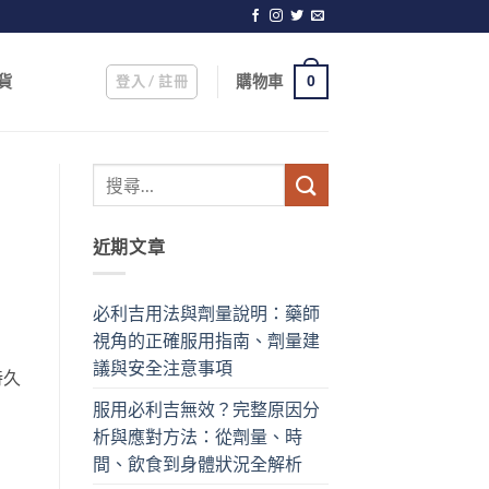
登入 / 註冊
購物車
貨
0
近期文章
必利吉用法與劑量說明：藥師
視角的正確服用指南、劑量建
議與安全注意事項
持久
服用必利吉無效？完整原因分
析與應對方法：從劑量、時
間、飲食到身體狀況全解析