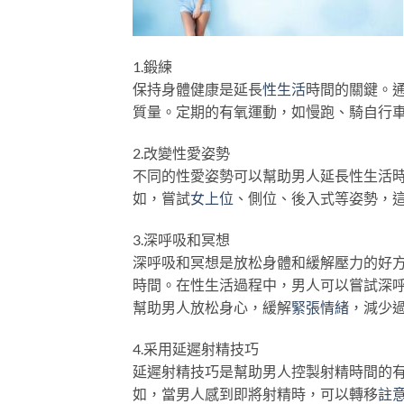
1.鍛練
保持身體健康是延長
性生活
時間的關鍵。
質量。定期的有氧運動，如慢跑、騎自行
2.改變性愛姿勢
不同的性愛姿勢可以幫助男人延長性生活
如，嘗試
女上位
、側位、後入式等姿勢，
3.深呼吸和冥想
深呼吸和冥想是放松身體和緩解壓力的好
時間。在性生活過程中，男人可以嘗試深
幫助男人放松身心，緩解
緊張情緒
，減少
4.采用延遲射精技巧
延遲射精技巧是幫助男人控製射精時間的
如，當男人感到即將射精時，可以轉移
註