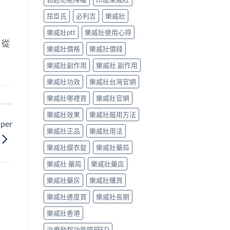
屈臣氏
必利吉
樂威壯
樂威壯ptt
樂威壯使用心得
，從
樂威壯價格
樂威壯價錢
樂威壯副作用
樂威壯 副作用
樂威壯功效
樂威壯台灣官網
樂威壯哪裡買
樂威壯官網
樂威壯效果
樂威壯服用方法
er
樂威壯正品
樂威壯用法
樂威壯膜衣錠
樂威壯藥局
樂威壯 藥局
樂威壯藥店
樂威壯藥房
樂威壯購買
樂威壯邊度買
樂威壯長期
樂威壯香港
治療勃起功能障礙ED