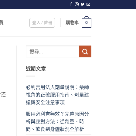
登入 / 註冊
購物車
貨
0
近期文章
必利吉用法與劑量說明：藥師
时还
視角的正確服用指南、劑量建
議與安全注意事項
服用必利吉無效？完整原因分
析與應對方法：從劑量、時
間、飲食到身體狀況全解析