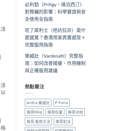
必利勁（Priligy，達泊西汀）
對腎臟的影響：科學實證與安
全使用全指南
生活
吃了犀利士（他达拉非）是什
麼感覺？香港用家真實感受＋
完整服用指南
樂威壯（Vardenafil）完整指
例
南：如何改善陽痿、作用機制
與正確服用建議
生活
熱點關注
可以
levitra 樂威壯
P-Force
偉哥lihkg
偉哥份量
偉哥功效
例
偉哥 服用方法
偉哥犯法
手指
勃起功能障礙
印度樂威壯