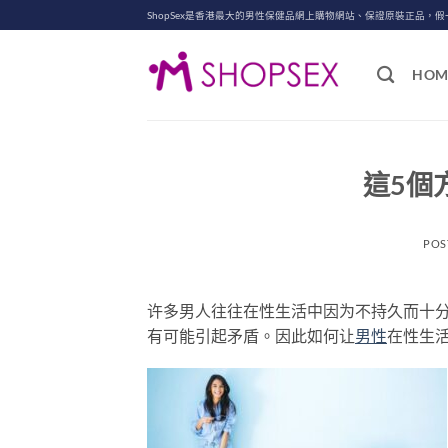
Skip
ShopSex是香港最大的男性保健品網上購物網站、保證原裝正品，假
to
content
HOM
這5個
POS
许多男人往往在性生活中因为不持久而十
有可能引起矛盾。因此如何让
男性
在性生