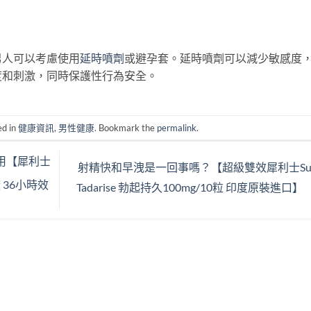
。
男人可以考慮使用
延時噴劑
或避孕套。延時噴劑可以減少敏感度
度和刺激，同時保護性行為安全。
ed in
健康資訊
,
男性健康
. Bookmark the
permalink
.
用【犀利士
射精快和早洩是一回事嗎？【超級雙效犀利士Sup
廠 36小時效
Tadarise 勃起持久100mg/10粒 印度原裝進口】