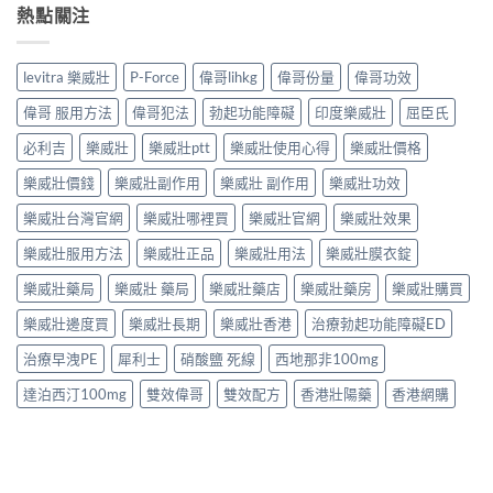
熱點關注
levitra 樂威壯
P-Force
偉哥lihkg
偉哥份量
偉哥功效
偉哥 服用方法
偉哥犯法
勃起功能障礙
印度樂威壯
屈臣氏
必利吉
樂威壯
樂威壯ptt
樂威壯使用心得
樂威壯價格
樂威壯價錢
樂威壯副作用
樂威壯 副作用
樂威壯功效
樂威壯台灣官網
樂威壯哪裡買
樂威壯官網
樂威壯效果
樂威壯服用方法
樂威壯正品
樂威壯用法
樂威壯膜衣錠
樂威壯藥局
樂威壯 藥局
樂威壯藥店
樂威壯藥房
樂威壯購買
樂威壯邊度買
樂威壯長期
樂威壯香港
治療勃起功能障礙ED
治療早洩PE
犀利士
硝酸鹽 死線
西地那非100mg
達泊西汀100mg
雙效偉哥
雙效配方
香港壯陽藥
香港網購