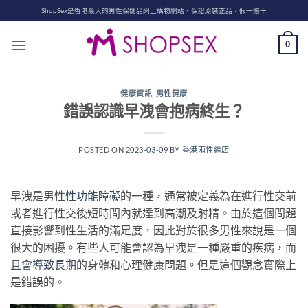
Skip
ShopSex是香港最大的男性保健品網上購物網站、保證原裝正品，假一賠十
to
content
0
健康資訊
,
男性健康
錯誤認識早洩會抱病終生？
POSTED ON
2023-03-09
BY
香港兩性網店
早洩是男性
性功能障礙
的一種，通常被定義為在進行性交前
或者進行性交後短時間內就達到高潮及射精。由於這個問題
直接影響到性生活的滿足度，因此對於很多男性來說是一個
很大的困擾。有些人可能會認為早洩是一種嚴重的疾病，而
且
會導致長期
的身體和心理健康問題。但是這個觀念實際上
是錯誤的。