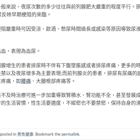
一般來說，夜尿次數的多少往往與前列腺肥大嚴重的程度平行。
常反映早期梗阻的來臨。
梗阻嚴重時可因受涼、飲酒、憋尿時間過長或感染等原因導致尿
出血，表現為血尿。
列腺增生的患者排尿時不伴有下腹墜脹感或者排尿疼痛，更多的
禁以及夜尿增多為主要表現;而前列腺炎的患者，排尿有尿痛的
性疼痛，如
腰痛
、大腿根部疼痛等。
及時治療可進一步加重導致腎積水、腎功能不全，甚至發展
好的生活習慣，性生活要適度，不縱慾也不要禁慾，保持自身的
 posted in
男性健康
. Bookmark the
permalink
.