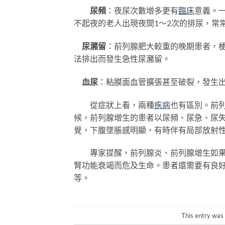
尿頻
：夜尿次數增多更有
臨床
意義。
不起夜的老人出現夜間1～2次的排尿，常
尿瀦留
：前列腺肥大較重的晚期患者，
法排出而發生急性尿瀦留。
血尿
：粘膜面血管擴張甚至破裂，發生
從症狀上看，兩種
疾病
也有區別。前
候，前列腺增生的患者以尿頻、尿急、尿失
覺，下腹墜脹感明顯，有時伴有局部放射
專家提醒，前列腺炎、前列腺增生如果不
腎功能衰竭而危及生命。患者還需要有良
等。
This entry was