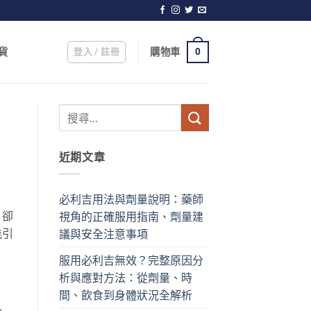
登入 / 註冊
購物車
貨
0
近期文章
必利吉用法與劑量說明：藥師
，卻
視角的正確服用指南、劑量建
能引
議與安全注意事項
服用必利吉無效？完整原因分
析與應對方法：從劑量、時
間、飲食到身體狀況全解析