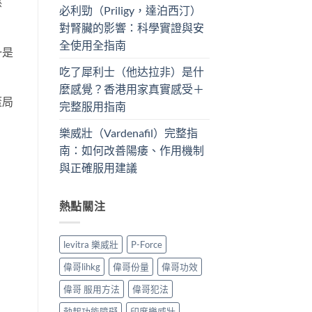
憋
必利勁（Priligy，達泊西汀）
對腎臟的影響：科學實證與安
全使用全指南
一是
吃了犀利士（他达拉非）是什
麼感覺？香港用家真實感受＋
蓋局
完整服用指南
樂威壯（Vardenafil）完整指
南：如何改善陽痿、作用機制
與正確服用建議
熱點關注
levitra 樂威壯
P-Force
偉哥lihkg
偉哥份量
偉哥功效
偉哥 服用方法
偉哥犯法
勃起功能障礙
印度樂威壯