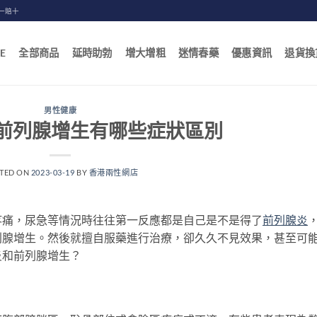
一賠十
E
全部商品
延時助勃
增大增粗
迷情春藥
優惠資訊
退貨換
男性健康
前列腺增生有哪些症狀區別
TED ON
2023-03-19
BY
香港兩性網店
疼痛，尿急等情況時往往第一反應都是自己是不是得了
前列腺炎
列腺增生。然後就擅自服藥進行治療，卻久久不見效果，甚至可
炎和前列腺增生？