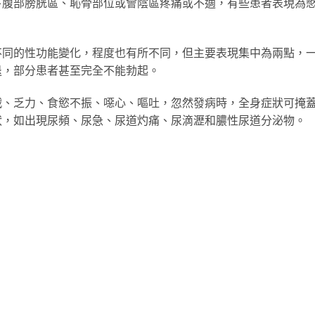
下腹部膀胱區、恥骨部位或會陰區疼痛或不適，有些患者表現為
不同的性功能變化，程度也有所不同，但主要表現集中為兩點，
退，部分患者甚至完全不能勃起。
戰、乏力、食慾不振、噁心、嘔吐，忽然發病時，全身症狀可掩
狀，如出現尿頻、尿急、尿道灼痛、尿滴瀝和膿性尿道分泌物。