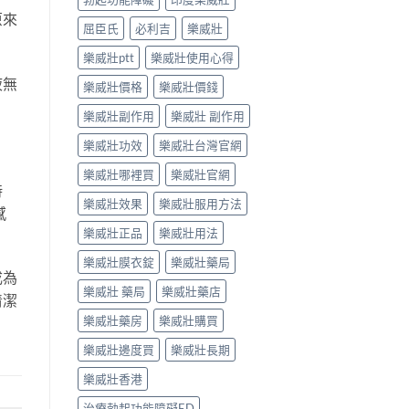
原來
屈臣氏
必利吉
樂威壯
樂威壯ptt
樂威壯使用心得
液無
樂威壯價格
樂威壯價錢
樂威壯副作用
樂威壯 副作用
樂威壯功效
樂威壯台灣官網
樂威壯哪裡買
樂威壯官網
時
樂威壯效果
樂威壯服用方法
感
樂威壯正品
樂威壯用法
樂威壯膜衣錠
樂威壯藥局
成為
樂威壯 藥局
樂威壯藥店
清潔
樂威壯藥房
樂威壯購買
樂威壯邊度買
樂威壯長期
樂威壯香港
治療勃起功能障礙ED