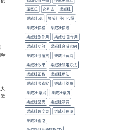
成後
屈臣氏
必利吉
樂威壯
樂威壯ptt
樂威壯使用心得
樂威壯價格
樂威壯價錢
樂威壯副作用
樂威壯 副作用
樂威壯功效
樂威壯台灣官網
要
問精
樂威壯哪裡買
樂威壯官網
樂威壯效果
樂威壯服用方法
樂威壯正品
樂威壯用法
樂威壯膜衣錠
樂威壯藥局
睾丸
樂威壯 藥局
樂威壯藥店
、睾
樂威壯藥房
樂威壯購買
樂威壯邊度買
樂威壯長期
樂威壯香港
治療勃起功能障礙ED