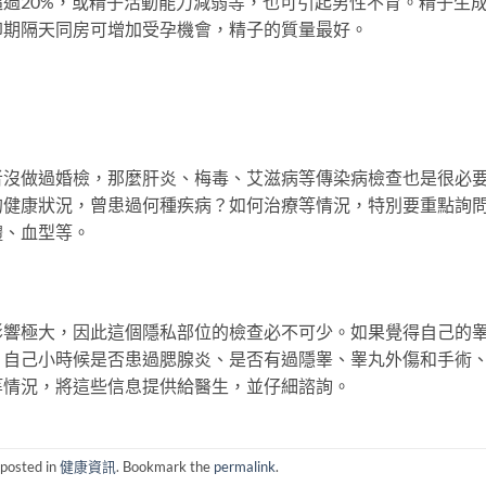
過20%，或精子活動能力減弱等，也可引起男性不育。精子生
卵期隔天同房可增加受孕機會，精子的質量最好。
者沒做過婚檢，那麼肝炎、梅毒、艾滋病等傳染病檢查也是很必
的健康狀況，曾患過何種疾病？如何治療等情況，特別要重點詢
體、血型等。
影響極大，因此這個隱私部位的檢查必不可少。如果覺得自己的
，自己小時候是否患過腮腺炎、是否有過隱睾、睾丸外傷和手術
等情況，將這些信息提供給醫生，並仔細諮詢。
 posted in
健康資訊
. Bookmark the
permalink
.