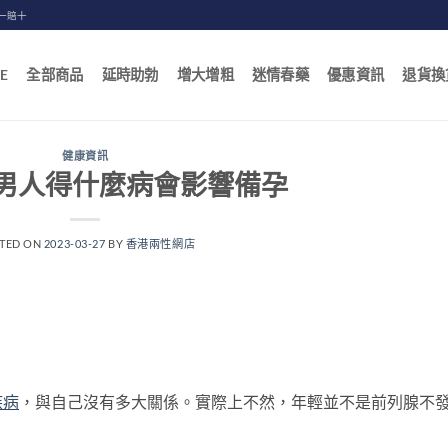
一賠十
E
全部商品
延時助勃
增大增粗
迷情春藥
優惠資訊
退貨換
健康資訊
男人得什麼病會影響備孕
TED ON
2023-03-27
BY
香港兩性網店
疾病
，與自己沒有多大關係。實際上不然，年輕並不是前列腺不