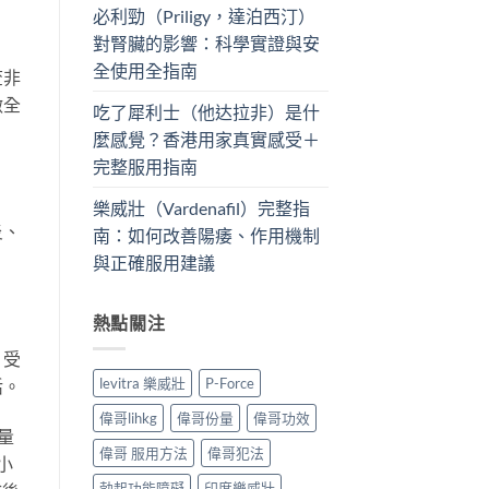
必利勁（Priligy，達泊西汀）
對腎臟的影響：科學實證與安
全使用全指南
查非
做全
吃了犀利士（他达拉非）是什
麼感覺？香港用家真實感受＋
完整服用指南
樂威壯（Vardenafil）完整指
炎、
南：如何改善陽痿、作用機制
與正確服用建議
熱點關注
，受
levitra 樂威壯
P-Force
活。
偉哥lihkg
偉哥份量
偉哥功效
量
偉哥 服用方法
偉哥犯法
小
勃起功能障礙
印度樂威壯