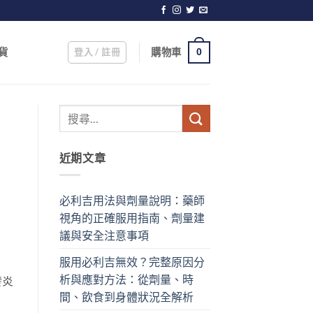
登入 / 註冊
購物車
貨
0
近期文章
必利吉用法與劑量說明：藥師
視角的正確服用指南、劑量建
議與安全注意事項
服用必利吉無效？完整原因分
析與應對方法：從劑量、時
發炎
間、飲食到身體狀況全解析