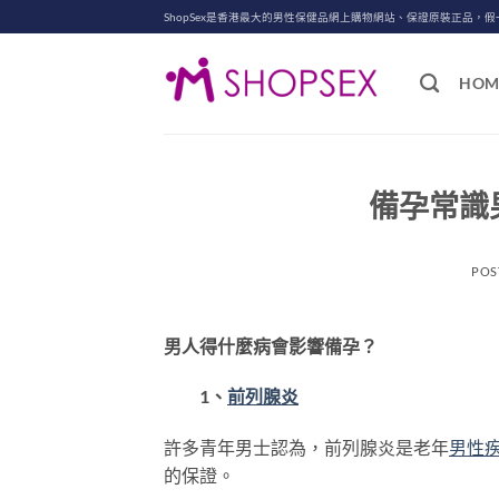
Skip
ShopSex是香港最大的男性保健品網上購物網站、保證原裝正品，假
to
content
HOM
備孕常識
POS
男人得什麼病會影響備孕？
1、
前列腺炎
許多青年男士認為，前列腺炎是老年
男性
的保證。