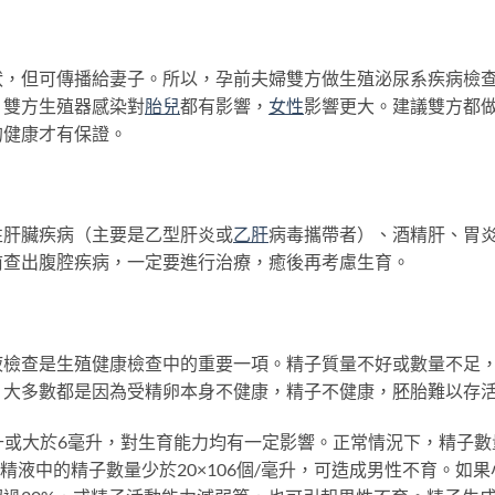
狀，但可傳播給妻子。所以，孕前夫婦雙方做生殖泌尿系疾病檢
，雙方生殖器感染對
胎兒
都有影響，
女性
影響更大。建議雙方都
的健康才有保證。
性肝臟疾病（主要是乙型肝炎或
乙肝
病毒攜帶者）、酒精肝、胃
前查出腹腔疾病，一定要進行治療，癒後再考慮生育。
液檢查是生殖健康檢查中的重要一項。精子質量不好或數量不足
，大多數都是因為受精卵本身不健康，精子不健康，胚胎難以存
毫升或大於6毫升，對生育能力均有一定影響。正常情況下，精子數
毫升精液中的精子數量少於20×106個/毫升，可造成男性不育。如果