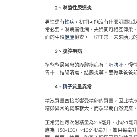
2、淋菌性尿道炎
男性患有
性病
，初期可能沒有什麼明顯症
常必要。淋病屬性病，夫婦間可相互傳染
面的生殖
健康
檢查，一切正常，未來胎兒
3、腹腔疾病
準爸爸最易患的腹腔疾病有：
脂肪肝
、慢
胃十二指腸潰瘍、結腸炎等。要做準爸爸
4、
精子
質量異常
精液質量直接影響受精卵的質量，因此精
精卵異常的概率就大，而孕早期自然流產
正常男性每次射精量為2-6毫升，小於1
應為（50-100）×106個/毫升，如果每