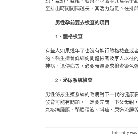
頭、雙頭、雙尾、胞漿不脫落等異常精子超
至排出時間間隔越長，其活力越低。在排
男性孕前要去檢查的項目
1、體格檢查
有些人如果幾年了也沒有進行體格檢查或
的。醫生還會詳細詢問體檢者及家人以往
神病、遺傳病等，必要時還要求檢查染色
2、泌尿系統檢查
男性泌尿生殖系統的毛病對下一代的健康
發育可能有問題，一定要先問一下父母親
丸疼痛腫脹、鞘膜積液、斜疝、尿道流膿
This entry was