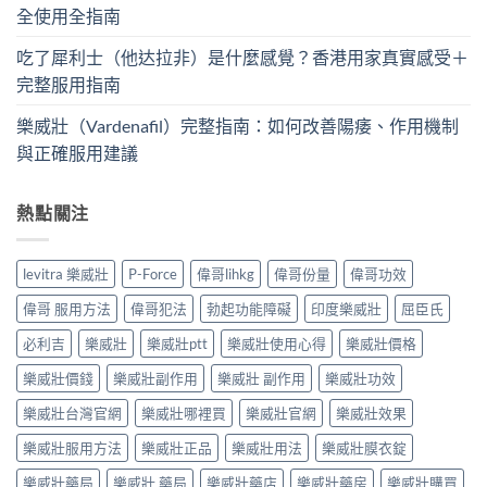
全使用全指南
吃了犀利士（他达拉非）是什麼感覺？香港用家真實感受＋
完整服用指南
樂威壯（Vardenafil）完整指南：如何改善陽痿、作用機制
與正確服用建議
熱點關注
levitra 樂威壯
P-Force
偉哥lihkg
偉哥份量
偉哥功效
偉哥 服用方法
偉哥犯法
勃起功能障礙
印度樂威壯
屈臣氏
必利吉
樂威壯
樂威壯ptt
樂威壯使用心得
樂威壯價格
樂威壯價錢
樂威壯副作用
樂威壯 副作用
樂威壯功效
樂威壯台灣官網
樂威壯哪裡買
樂威壯官網
樂威壯效果
樂威壯服用方法
樂威壯正品
樂威壯用法
樂威壯膜衣錠
樂威壯藥局
樂威壯 藥局
樂威壯藥店
樂威壯藥房
樂威壯購買