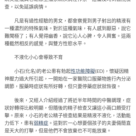
查，以免延誤病情。
凡是有過性經驗的男女，都會察覺到男子射出的精液有
一種濃烈的特殊氣味。對於這種氣味，有人感到厭惡，說它
難聞極了；有人覺得幽香，說它沁人心脾，令人興奮。這兩
種截然相反的感覺，與雙方性慾水平。
不液化小心會導致不育
小石(化名)的老公患有勃起
性功能障礙
(ED)，懷疑因精
神壓力過大所引起，一開始在一家醫院口服藥物進行內分泌
調節，服藥時症狀有所好轉，但只要停藥症狀就恢復。
後來，又經人介紹經過了將近半年時間的中醫調理，症
狀好轉得比較明顯，但隨後的精子檢查又讓這小兩口頗受打
擊。原來，小石的老公精子檢查結果是精液不液化，活動能
力低下，患有
弱精症
。這對於一心想要個孩子的夫妻倆簡直
是天大的打擊，但是他們不會放棄也不可能放棄。