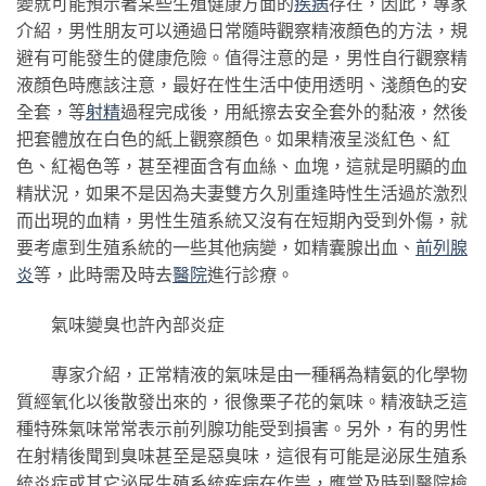
變就可能預示著某些生殖健康方面的
疾病
存在，因此，專家
介紹，男性朋友可以通過日常隨時觀察精液顏色的方法，規
避有可能發生的健康危險。值得注意的是，男性自行觀察精
液顏色時應該注意，最好在性生活中使用透明、淺顏色的安
全套，等
射精
過程完成後，用紙擦去安全套外的黏液，然後
把套體放在白色的紙上觀察顏色。如果精液呈淡紅色、紅
色、紅褐色等，甚至裡面含有血絲、血塊，這就是明顯的血
精狀況，如果不是因為夫妻雙方久別重逢時性生活過於激烈
而出現的血精，男性生殖系統又沒有在短期內受到外傷，就
要考慮到生殖系統的一些其他病變，如精囊腺出血、
前列腺
炎
等，此時需及時去
醫院
進行診療。
氣味變臭也許內部炎症
專家介紹，正常精液的氣味是由一種稱為精氨的化學物
質經氧化以後散發出來的，很像栗子花的氣味。精液缺乏這
種特殊氣味常常表示前列腺功能受到損害。另外，有的男性
在射精後聞到臭味甚至是惡臭味，這很有可能是泌尿生殖系
統炎症或其它泌尿生殖系統疾病在作祟，應當及時到醫院檢