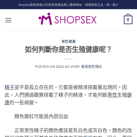
Skip
ShopSex是香港最大的男性保健品網上購物網站、保證原裝正品，假一賠十
to
content
0
男性健康
如何判斷你是否生殖健康呢？
POSTED ON
2023-03-29
BY
香港兩性網店
精子
並不是孤立存在的，它都是被精液搭載著出現的。因
此，人們通過觀察搭載了精子的精液，才能判斷
男性
生殖
健
康
的一些病變。
顏色變紅可能是內部出血
正常男性精子的顏色應該是乳白色或灰白色。顏色的改