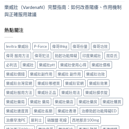
樂威壯（Vardenafil）完整指南：如何改善陽痿、作用機制
與正確服用建議
熱點關注
levitra 樂威壯
P-Force
偉哥lihkg
偉哥份量
偉哥功效
偉哥 服用方法
偉哥犯法
勃起功能障礙
印度樂威壯
屈臣氏
必利吉
樂威壯
樂威壯ptt
樂威壯使用心得
樂威壯價格
樂威壯價錢
樂威壯副作用
樂威壯 副作用
樂威壯功效
樂威壯台灣官網
樂威壯哪裡買
樂威壯官網
樂威壯效果
樂威壯服用方法
樂威壯正品
樂威壯用法
樂威壯膜衣錠
樂威壯藥局
樂威壯 藥局
樂威壯藥店
樂威壯藥房
樂威壯購買
樂威壯邊度買
樂威壯長期
樂威壯香港
治療勃起功能障礙ED
治療早洩PE
犀利士
硝酸鹽 死線
西地那非100mg