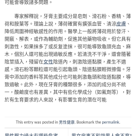
可能會導致諸多問題。
專家解釋說，牙膏主要成分是皂劑、滑石粉、香精、薄
荷和胺葉等。理論上說，薄荷確實有擴張血管、清涼
皮膚
、
降低周圍神經敏感性的作用。醫學上一般將薄荷用於發汗、
開竅、解表，或作為輔助劑，促進其他藥物吸收。但它具有
刺激性，如果抹多了或反复塗抹，很可能導致龜頭充血、麻
木，個別人還可能出現過敏反應。若清洗不干淨，還會隨著
陰莖插入，殘留在
女性
陰道內，刺激陰道黏膜，產生不適
感。滑石粉等顆粒還可能引起龜頭、陰道黏膜輕微擦傷。牙
膏中添加的香料等其他成分也可能刺激龜頭和陰道黏膜，導
致過敏。此外，現在牙膏的種類很多，添加的成分尚不統
一，酸鹼度也有差異，其中有些化學成分（如氟劑等），對
於有生育要求的人來說，有影響生育的潛在可能
This entry was posted in
男性健康
. Bookmark the
permalink
.
男性壓力過大有哪些危害
男女房事不和諧男人會不育?