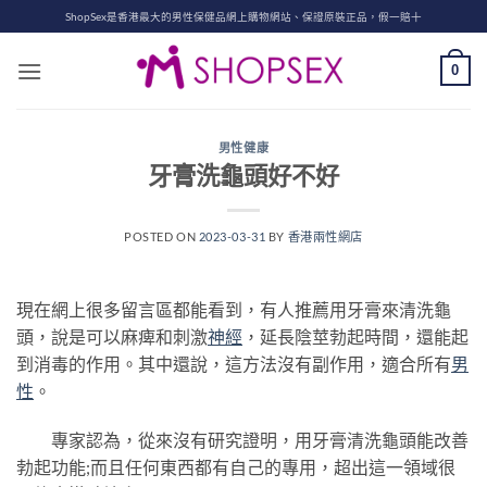
Skip
ShopSex是香港最大的男性保健品網上購物網站、保證原裝正品，假一賠十
to
content
0
男性健康
牙膏洗龜頭好不好
POSTED ON
2023-03-31
BY
香港兩性網店
現在網上很多留言區都能看到，有人推薦用牙膏來清洗龜
頭，說是可以麻痺和刺激
神經
，延長陰莖勃起時間，還能起
到消毒的作用。其中還說，這方法沒有副作用，適合所有
男
性
。
專家認為，從來沒有研究證明，用牙膏清洗龜頭能改善
勃起功能;而且任何東西都有自己的專用，超出這一領域很