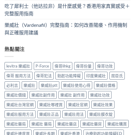
吃了犀利士（他达拉非）是什麼感覺？香港用家真實感受＋
完整服用指南
樂威壯（Vardenafil）完整指南：如何改善陽痿、作用機制
與正確服用建議
熱點關注
levitra 樂威壯
P-Force
偉哥lihkg
偉哥份量
偉哥功效
偉哥 服用方法
偉哥犯法
勃起功能障礙
印度樂威壯
屈臣氏
必利吉
樂威壯
樂威壯ptt
樂威壯使用心得
樂威壯價格
樂威壯價錢
樂威壯副作用
樂威壯 副作用
樂威壯功效
樂威壯台灣官網
樂威壯哪裡買
樂威壯官網
樂威壯效果
樂威壯服用方法
樂威壯正品
樂威壯用法
樂威壯膜衣錠
樂威壯藥局
樂威壯 藥局
樂威壯藥店
樂威壯藥房
樂威壯購買
樂威壯邊度買
樂威壯長期
樂威壯香港
治療勃起功能障礙ED