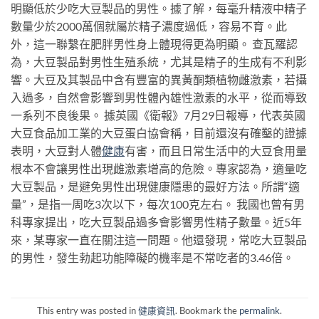
明顯低於少吃大豆製品的男性。據了解，每毫升精液中精子
數量少於2000萬個就屬於精子濃度過低，容易不育。此
外，這一聯繫在肥胖男性身上體現得更為明顯。 查瓦羅認
為，大豆製品對男性生殖系統，尤其是精子的生成有不利影
響。大豆及其製品中含有豐富的異黃酮類植物雌激素，若攝
入過多，自然會影響到男性體內雄性激素的水平，從而導致
一系列不良後果。 據英國《衛報》7月29日報導，代表英國
大豆食品加工業的大豆蛋白協會稱，目前還沒有確鑿的證據
表明，大豆對人體
健康
有害，而且日常生活中的大豆食用量
根本不會讓男性出現雌激素增高的危險。專家認為，適量吃
大豆製品，是避免男性出現健康隱患的最好方法。所謂“適
量”，是指一周吃3次以下，每次100克左右。 我國也曾有男
科專家提出，吃大豆製品過多會影響男性精子數量。近5年
來，某專家一直在關注這一問題。他還發現，常吃大豆製品
的男性，發生勃起功能障礙的機率是不常吃者的3.46倍。
This entry was posted in
健康資訊
. Bookmark the
permalink
.