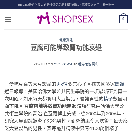
Skip
ShopSex是香港最大的男性保健品網上購物網站、保證原裝正品，假一賠十
to
content
0
健康資訊
豆腐可能導致腎功能衰退
POSTED ON
2023-04-04
BY
香港兩性網店
愛吃豆腐等大豆製品的
男c性
要當心了。據美國多家
媒體
近日報導，美國哈佛大學公共衛生學院的一項最新研究再一
次明確，如果每天都食用大豆製品，會讓男性的
精子
數量明
顯下降。
豆腐可能導致腎功能衰退
這項研究由哈佛大學公
共衛生學院的喬治·查瓦羅博士完成。從2000年到2006年，
研究人員跟踪調查了99名男性。研究結果令人吃驚：每天都
吃大豆製品的男性，其每毫升精液中只有4100萬個精子，