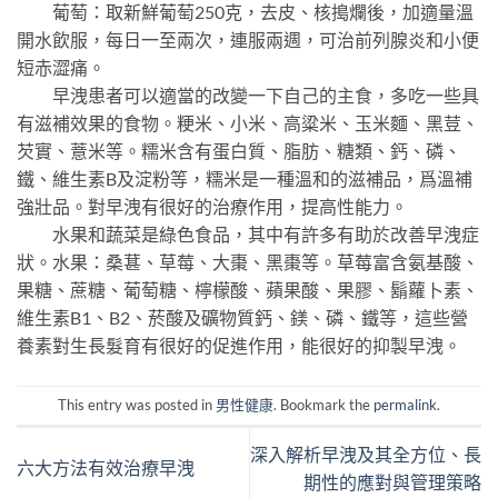
葡萄：取新鮮葡萄250克，去皮、核搗爛後，加適量溫
開水飲服，每日一至兩次，連服兩週，可治前列腺炎和小便
短赤澀痛。
早洩患者可以適當的改變一下自己的主食，多吃一些具
有滋補效果的食物。粳米、小米、高粱米、玉米麵、黑荳、
芡實、薏米等。糯米含有蛋白質、脂肪、糖類、鈣、磷、
鐵、維生素B及淀粉等，糯米是一種溫和的滋補品，爲溫補
強壯品。對早洩有很好的治療作用，提高性能力。
水果和蔬菜是綠色食品，其中有許多有助於改善早洩症
狀。水果：桑葚、草莓、大棗、黑棗等。草莓富含氨基酸、
果糖、蔗糖、葡萄糖、檸檬酸、蘋果酸、果膠、鬍蘿卜素、
維生素B1、B2、菸酸及礦物質鈣、鎂、磷、鐵等，這些營
養素對生長髮育有很好的促進作用，能很好的抑製早洩。
This entry was posted in
男性健康
. Bookmark the
permalink
.
深入解析早洩及其全方位、長
六大方法有效治療早洩
期性的應對與管理策略