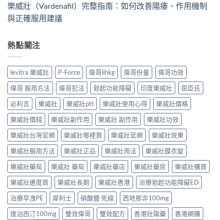
樂威壯（Vardenafil）完整指南：如何改善陽痿、作用機制
與正確服用建議
熱點關注
levitra 樂威壯
P-Force
偉哥lihkg
偉哥份量
偉哥功效
偉哥 服用方法
偉哥犯法
勃起功能障礙
印度樂威壯
屈臣氏
必利吉
樂威壯
樂威壯ptt
樂威壯使用心得
樂威壯價格
樂威壯價錢
樂威壯副作用
樂威壯 副作用
樂威壯功效
樂威壯台灣官網
樂威壯哪裡買
樂威壯官網
樂威壯效果
樂威壯服用方法
樂威壯正品
樂威壯用法
樂威壯膜衣錠
樂威壯藥局
樂威壯 藥局
樂威壯藥店
樂威壯藥房
樂威壯購買
樂威壯邊度買
樂威壯長期
樂威壯香港
治療勃起功能障礙ED
治療早洩PE
犀利士
硝酸鹽 死線
西地那非100mg
達泊西汀100mg
雙效偉哥
雙效配方
香港壯陽藥
香港網購