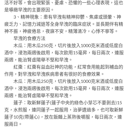
活不好等，會出現緊張、憂慮、恐懼的一些心理表現，這也
是導緻早洩的主要原因。
3、精神現象：患有早洩有精神抑鬱、焦慮或頭暈、神
疲乏力、記憶力減退等全身早洩的臨床症狀。並長期伴有精
神不振，神疲倦怠，夜寐不安，精薄清冷，心悸不寧等。
早洩的食療方法
木瓜：用木瓜250克，切片後放入1000克米酒或低度白
酒中，浸泡兩週後啟用，每次飲用15毫昇，每日兩次，連服
兩週，能治腎虛陽舉不堅和早洩。
紅棗：紅棗有益血壯神的功能，紅常食用能起到補血的
作用，對早洩和早洩疾病患者有很好的食療效果。
木瓜：用木瓜250克，切片後放入1000克米酒或低度白
酒中，浸泡兩週後啟用，每次飲用15毫昇，每日兩次，連服
兩週，能治腎虛陽舉不堅和早洩。
蓮子：取新鮮蓮子(蓮子中央的綠色小芽芯不要剝去)15
克，水煎服，連同蓮子一起服用，治夢遺過多，也可取新鮮
蓮子10克(帶蓮心)，放在飯麵上蒸熟後嚼服，每日兩次，連
服兩日。