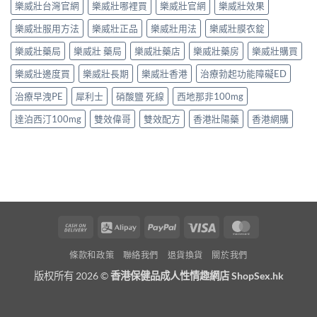
樂威壯台灣官網
樂威壯哪裡買
樂威壯官網
樂威壯效果
樂威壯服用方法
樂威壯正品
樂威壯用法
樂威壯膜衣錠
樂威壯藥局
樂威壯 藥局
樂威壯藥店
樂威壯藥房
樂威壯購買
樂威壯邊度買
樂威壯長期
樂威壯香港
治療勃起功能障礙ED
治療早洩PE
犀利士
硝酸鹽 死線
西地那非100mg
達泊西汀100mg
雙效偉哥
雙效配方
香港壯陽藥
香港網購
Cash
Alipay
PayPal
Visa
MasterCard
On
條款和政策
聯絡我們
退貨換貨
關於我們
Delivery
版权所有 2026 ©
香港保健品成人性情趣網店 ShopSex.hk