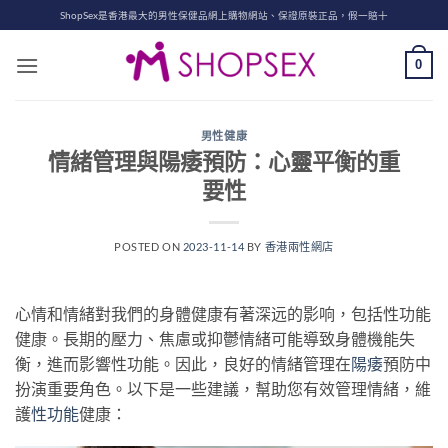
Skip
ShopSex是香港最大的男性保健品網上購物網站、保證原裝正品，假一賠十
to
content
0
男性健康
情緒管理與陽痿預防：心靈平衡的重
要性
POSTED ON
2023-11-14
BY
香港兩性網店
心情和情緒對我們的身體健康有著深远的影响，包括性功能
健康。長期的壓力、焦慮或抑鬱情緒可能導致身體機能失
衡，進而影響性功能。因此，良好的情緒管理在
陽痿
預防中
扮演重要角色。以下是一些建議，幫助您有效管理情緒，維
護
性功能
健康：