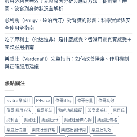
服用必利吉無效？完整原因分析與應對方法：從劑量、時
間、飲食到身體狀況全解析
必利勁（Priligy，達泊西汀）對腎臟的影響：科學實證與安
全使用全指南
吃了犀利士（他达拉非）是什麼感覺？香港用家真實感受＋
完整服用指南
樂威壯（Vardenafil）完整指南：如何改善陽痿、作用機制
與正確服用建議
熱點關注
levitra 樂威壯
P-Force
偉哥lihkg
偉哥份量
偉哥功效
偉哥 服用方法
偉哥犯法
勃起功能障礙
印度樂威壯
屈臣氏
必利吉
樂威壯
樂威壯ptt
樂威壯使用心得
樂威壯價格
樂威壯價錢
樂威壯副作用
樂威壯 副作用
樂威壯功效