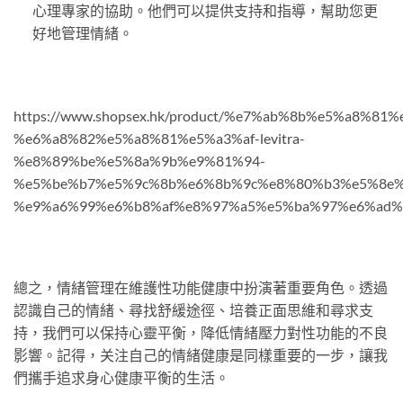
心理專家的協助。他們可以提供支持和指導，幫助您更
好地管理情緒。
https://www.shopsex.hk/product/%e7%ab%8b%e5%a8%81
%e6%a8%82%e5%a8%81%e5%a3%af-levitra-
%e8%89%be%e5%8a%9b%e9%81%94-
%e5%be%b7%e5%9c%8b%e6%8b%9c%e8%80%b3%e5%8e%
%e9%a6%99%e6%b8%af%e8%97%a5%e5%ba%97%e6%ad%
總之，情緒管理在維護性功能健康中扮演著重要角色。透過
認識自己的情緒、尋找舒緩途徑、培養正面思維和尋求支
持，我們可以保持心靈平衡，降低情緒壓力對性功能的不良
影響。記得，关注自己的情緒健康是同樣重要的一步，讓我
們攜手追求身心健康平衡的生活。