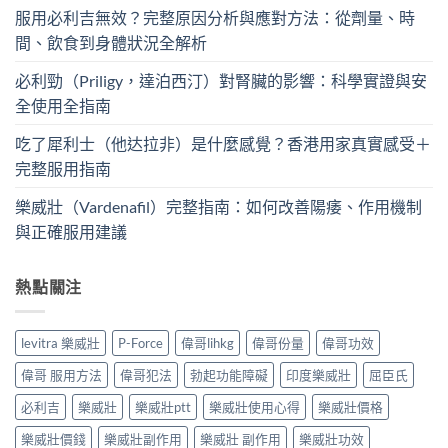
服用必利吉無效？完整原因分析與應對方法：從劑量、時
間、飲食到身體狀況全解析
必利勁（Priligy，達泊西汀）對腎臟的影響：科學實證與安
全使用全指南
吃了犀利士（他达拉非）是什麼感覺？香港用家真實感受＋
完整服用指南
樂威壯（Vardenafil）完整指南：如何改善陽痿、作用機制
與正確服用建議
熱點關注
levitra 樂威壯
P-Force
偉哥lihkg
偉哥份量
偉哥功效
偉哥 服用方法
偉哥犯法
勃起功能障礙
印度樂威壯
屈臣氏
必利吉
樂威壯
樂威壯ptt
樂威壯使用心得
樂威壯價格
樂威壯價錢
樂威壯副作用
樂威壯 副作用
樂威壯功效