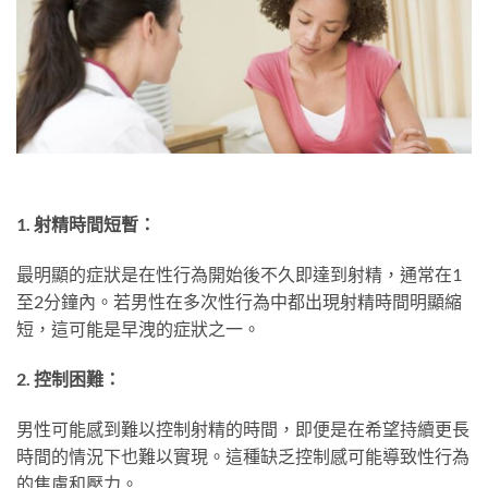
1. 射精時間短暫：
最明顯的症狀是在性行為開始後不久即達到射精，通常在1
至2分鐘內。若男性在多次性行為中都出現射精時間明顯縮
短，這可能是早洩的症狀之一。
2. 控制困難：
男性可能感到難以控制射精的時間，即便是在希望持續更長
時間的情況下也難以實現。這種缺乏控制感可能導致性行為
的焦慮和壓力。