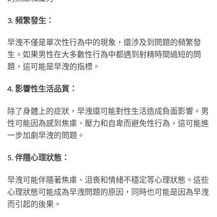
3. 頻繁發生：
早洩不僅是單次性行為中的現象，還涉及到問題的頻繁發
生。如果男性在大多數性行為中都遇到射精時間過短的問
題，這可能是早洩的指標。
4. 影響性生活品質：
除了身體上的症狀，早洩還可能對性生活造成負面影響。男
性可能因為感到焦慮、壓力和自卑而避免性行為，這可能進
一步加劇早洩的問題。
5. 伴隨心理狀態：
早洩可能伴隨著焦慮、沮喪和情緒不穩定等心理狀態。這些
心理狀態可能成為早洩問題的原因，同時也可能是因為早洩
而引起的後果。