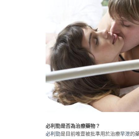
必利勁是否為治療藥物？
必利勁
是目前唯壹被批準用於治療
早泄
的