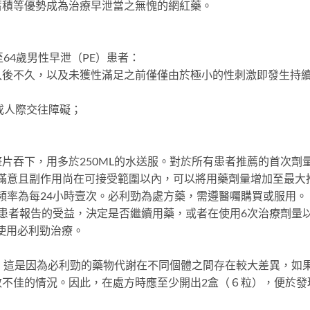
蓄積等優勢成為治療早泄當之無愧的網紅藥。
64歲男性早泄（PE）患者：
入後不久，以及未獲性滿足之前僅僅由於極小的性刺激即發生持
或人際交往障礙；
片吞下，用多於250ML的水送服。對於所有患者推薦的首次劑
不夠滿意且副作用尚在可接受範圍以內，可以將用藥劑量增加至最大
用頻率為每24小時壹次。必利勁為處方藥，需遵醫囑購買或服用。
患者報告的受益，決定是否繼續用藥，或者在使用6次治療劑量
使用必利勁治療。
，這是因為必利勁的藥物代謝在不同個體之間存在較大差異，如
效不佳的情況。因此，在處方時應至少開出2盒（６粒），便於發