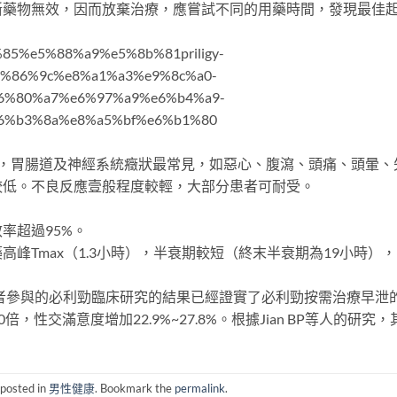
斷藥物無效，因而放棄治療，應嘗試不同的用藥時間，發現最佳
bf%85%e5%88%a9%e5%8b%81priligy-
%86%9c%e8%a1%a3%e9%8c%a0-
6%80%a7%e6%97%a9%e6%b4%a9-
6%b3%8a%e8%a5%bf%e6%b1%80
用，胃腸道及神經系統癥狀最常見，如惡心、腹瀉、頭痛、頭暈、
較低。不良反應壹般程度較輕，大部分患者可耐受。
率超過95%。
峰Tmax（1.3小時），半衰期較短（終末半衰期為19小時）
患者參與的必利勁臨床研究的結果已經證實了必利勁按需治療早泄
0倍，性交滿意度增加22.9%~27.8%。根據Jian BP等人的研究，
 posted in
男性健康
. Bookmark the
permalink
.