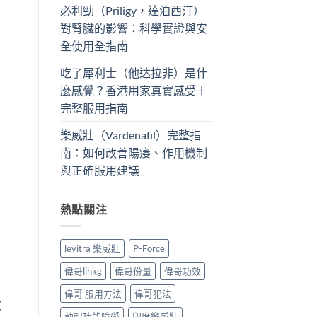
必利勁（Priligy，達泊西汀）
對腎臟的影響：科學實證與安
全使用全指南
吃了犀利士（他达拉非）是什
麼感覺？香港用家真實感受＋
完整服用指南
樂威壯（Vardenafil）完整指
南：如何改善陽痿、作用機制
與正確服用建議
熱點關注
levitra 樂威壯
P-Force
偉哥lihkg
偉哥份量
偉哥功效
偉哥 服用方法
偉哥犯法
效
勃起功能障礙
印度樂威壯