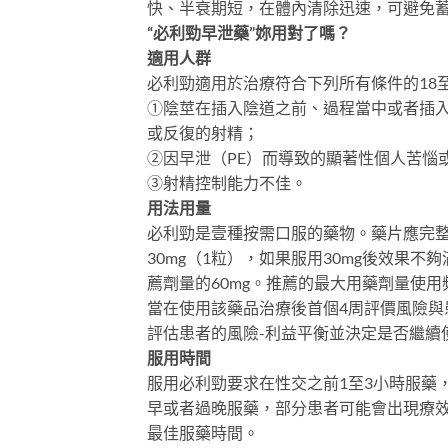
快、半衰期短，在體內清除迅速，可避免
“必利勁早泄藥”妳用對了嗎？
適用人群
必利勁適用於治療符合下列所有條件的18至
①陰莖在插入陰道之前、過程當中或者插
或反復的射精；
②因早泄（PE）而導致的顯著性個人苦惱
③射精控制能力不佳。
用法用量
必利勁是壹種按需口服的藥物。藥片應完整
30mg（1粒），如果服用30mg後效果
薦劑量的60mg。推薦的最大用藥劑量使
當在使用該藥品治療後首個4周評價風險與
評估患者的風險-利益平衡並決定是否繼續
服用時間
服用必利勁要求在性交之前1至3小時服藥
早或者過晚服藥，部分患者可能會出現療
最佳服藥時間。