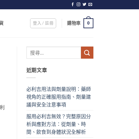
登入 / 註冊
購物車
貨
0
近期文章
必利吉用法與劑量說明：藥師
視角的正確服用指南、劑量建
議與安全注意事項
利
服用必利吉無效？完整原因分
析與應對方法：從劑量、時
間、飲食到身體狀況全解析