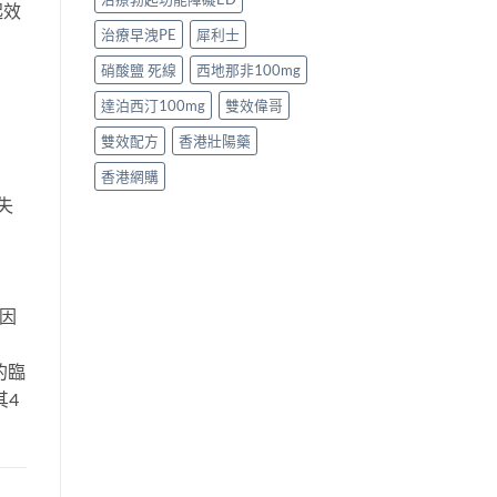
起效
治療早洩PE
犀利士
硝酸鹽 死線
西地那非100mg
達泊西汀100mg
雙效偉哥
雙效配方
香港壯陽藥
香港網購
失
，因
的臨
其4