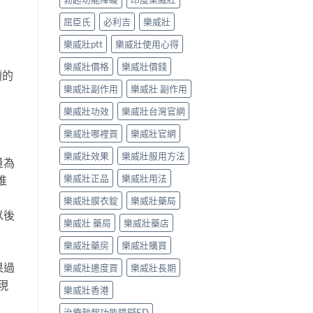
屈臣氏
必利吉
樂威壯
樂威壯ptt
樂威壯使用心得
樂威壯價格
樂威壯價錢
續的
樂威壯副作用
樂威壯 副作用
樂威壯功效
樂威壯台灣官網
樂威壯哪裡買
樂威壯官網
樂威壯效果
樂威壯服用方法
量為
樂威壯正品
樂威壯用法
推
樂威壯膜衣錠
樂威壯藥局
以後
樂威壯 藥局
樂威壯藥店
樂威壯藥房
樂威壯購買
果過
樂威壯邊度買
樂威壯長期
現
樂威壯香港
治療勃起功能障礙ED