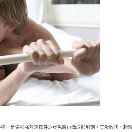
藥物，是壹種強效選擇性5-羥色胺再攝取抑制劑。其吸收快、起