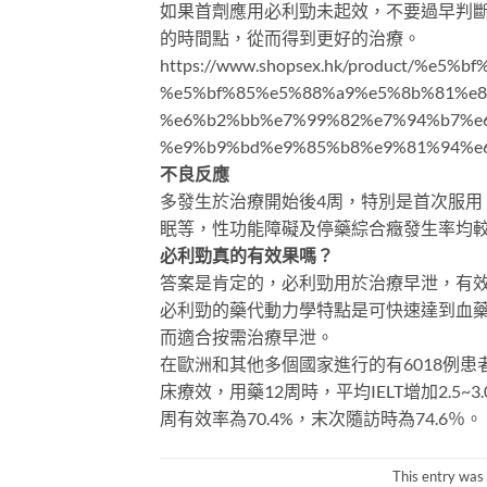
如果首劑應用必利勁未起效，不要過早判
的時間點，從而得到更好的治療。
https://www.shopsex.hk/product/%e5%
%e5%bf%85%e5%88%a9%e5%8b%81%e8
%e6%b2%bb%e7%99%82%e7%94%b7%e
%e9%b9%bd%e9%85%b8%e9%81%94%e
不良反應
多發生於治療開始後4周，特別是首次服
眠等，性功能障礙及停藥綜合癥發生率均
必利勁真的有效果嗎？
答案是肯定的，必利勁用於治療早泄，有效
必利勁的藥代動力學特點是可快速達到血藥高
而適合按需治療早泄。
在歐洲和其他多個國家進行的有6018例
床療效，用藥12周時，平均IELT增加2.5~3.
周有效率為70.4%，末次隨訪時為74.6％。
This entry was