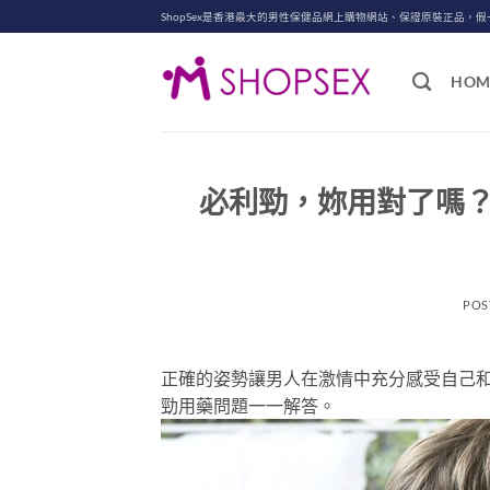
Skip
ShopSex是香港最大的男性保健品網上購物網站、保證原裝正品，假
to
content
HOM
必利勁，妳用對了嗎
POS
正確的姿勢讓男人在激情中充分感受自己和
勁用藥問題一一解答。