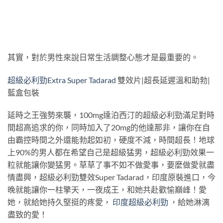
其實，對於男性來說日常生活調整心態才是最重要的。
超級必利勁Extra Super Tadarad
雙效片|超長延遲溫和助勃|
藍盒包裝
延時之王強勢來襲，100mg達泊西汀的超級必利勁滿足對時
間超高追求的你，同時加入了20mg的他達那非，讓你在自
由霸控時間之外還能勃起如初，硬度不減，時間超長！地球
上90%的男人都在希望自己是超級猛男，超級必利勁效果一
粒就能讓你變猛男。草草了事不如不做愛事，要麼做愛就盡
情盡興，超級必利勁雙效Super Tadarad，印度原裝進口，今
晚就能讓你一柱擎天，一夜成王，和她共赴歡愉巔峰！愛
她，就給她持久堅挺的疼愛，
印度超級必利勁
，給她淋漓
盡致的愛！