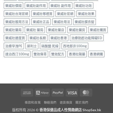
樂威壯價錢
樂威壯副作用
樂威壯 副作用
樂威壯功效
樂威壯台灣官網
樂威壯哪裡買
樂威壯官網
樂威壯效果
樂威壯服用方法
樂威壯正品
樂威壯用法
樂威壯膜衣錠
樂威壯藥局
樂威壯 藥局
樂威壯藥店
樂威壯藥房
樂威壯購買
樂威壯邊度買
樂威壯長期
樂威壯香港
治療勃起功能障礙ED
治療早洩PE
犀利士
硝酸鹽 死線
西地那非100mg
達泊西汀100mg
雙效偉哥
雙效配方
香港壯陽藥
香港網購
Cash
Alipay
PayPal
Visa
MasterCard
On
條款和政策
聯絡我們
退貨換貨
關於我們
Delivery
版权所有 2026 ©
香港保健品成人性情趣網店 ShopSex.hk