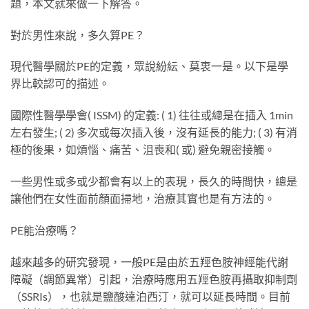
題，本文就來做一下解答。
對於男性來說，多久算PE？
現代醫學關於PE的定義，眾說紛紜、莫衷一是。以下是學
界比較認可的描述。
國際性醫學學會( ISSM) 的定義: ( 1) 往往或總是在插入 1min
左右發生; ( 2) 多次或每次插入後，沒有延長的能力; ( 3) 有消
極的後果，如煩惱、痛苦、沮喪和( 或) 避免親密接觸。
一些男性或多或少都會有以上的表現，長久的時間快，總是
讓他們在女性面前顏面掃地，治療其實也是有方法的。
PE能治療嗎？
越來越多的研究發現，一般PE是由於五羥色胺神經能代謝
障礙（調節異常）引起，治療時應用五羥色胺再攝取抑制劑
（SSRIs），也就是鹽酸達泊西汀，就可以延長時間。目前