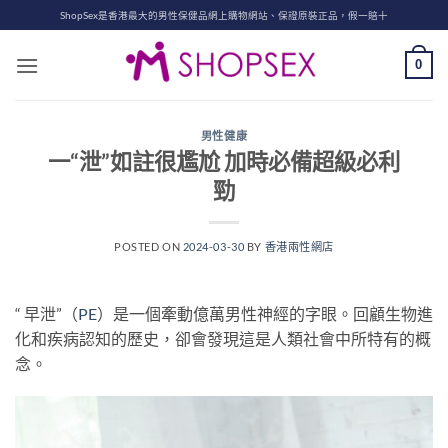
Skip
ShopSex是香港最大的男性保健品網上購物網站、保證原裝正品，假一賠十
to
content
0
男性健康
一“泄”如註很尷尬 加時必備超級必利
勁
POSTED ON
2024-03-30
BY
香港兩性網店
“ 早泄”（
PE
）是一個牽動億萬男性神經的字眼。回顧生物進
化和疾病認知的歷史，卻會發現這是人類社會中所特有的概
念。