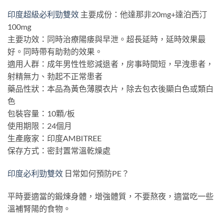
印度超級必利勁雙效
主要成份：他達那非20mg+達泊西汀
100mg
主要功效：同時治療陽痿與早泄。超長延時，延時效果最
好。同時帶有助勃的效果。
適用人群：成年男性性慾減退者，房事時間短，早洩患者，
射精無力、勃起不正常患者
藥品性狀：本品為黃色薄膜衣片，除去包衣後顯白色或類白
色
包裝容量：10顆/板
使用期限：24個月
生產廠家：印度AMBITREE
保存方式：密封置常溫乾燥處
印度必利勁雙效
日常如何預防PE？
平時要適當的鍛煉身體，增強體質，不要熬夜，適當吃一些
溫補腎陽的食物。