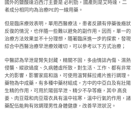
國外的鹽酸達泊西汀主要是 必利勁，國產則是艾時達，二
者成分相同均為治療PE的一線用藥。
但是臨床療效表明，單用西醫療法，患者反饋有停藥後癥狀
反復的情況，也伴隨一些難以避免的副作用。因而，單一的
治療方法效果並不十分理想，隨著臨床進一步的探索，發現
綜合中西醫治療早泄療效確切，可以參考以下方式治療；
中醫認為早泄是腎失封藏，精關不固，多由情誌內傷、濕熱
侵襲、縱欲過度、久病體虛所致，對生活、工作、都有非常
大的影響，影響家庭和諧，可使用溫腎蘇拉甫片進行調理。
藥物為中成藥，有多種中藥材組成，方中的中亞白及有壯陽
生精的作用，可用於陽弱早泄、精少不孕等癥，其中 高良
姜、肉豆蔻和肉豆蔻衣具有溫中祛寒，溫中行氣的作用，諸
藥配伍能夠有效調理男性身體健康，改善早泄狀況。