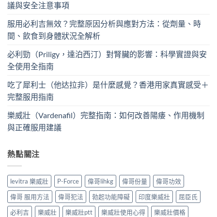
議與安全注意事項
服用必利吉無效？完整原因分析與應對方法：從劑量、時
間、飲食到身體狀況全解析
必利勁（Priligy，達泊西汀）對腎臟的影響：科學實證與安
全使用全指南
吃了犀利士（他达拉非）是什麼感覺？香港用家真實感受＋
完整服用指南
樂威壯（Vardenafil）完整指南：如何改善陽痿、作用機制
與正確服用建議
熱點關注
levitra 樂威壯
P-Force
偉哥lihkg
偉哥份量
偉哥功效
偉哥 服用方法
偉哥犯法
勃起功能障礙
印度樂威壯
屈臣氏
必利吉
樂威壯
樂威壯ptt
樂威壯使用心得
樂威壯價格