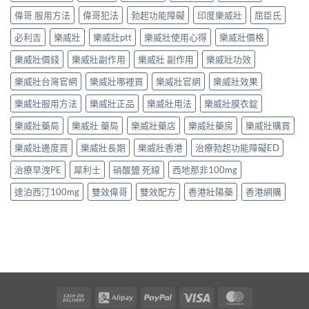
偉哥 服用方法
偉哥犯法
勃起功能障礙
印度樂威壯
屈臣氏
必利吉
樂威壯
樂威壯ptt
樂威壯使用心得
樂威壯價格
樂威壯價錢
樂威壯副作用
樂威壯 副作用
樂威壯功效
樂威壯台灣官網
樂威壯哪裡買
樂威壯官網
樂威壯效果
樂威壯服用方法
樂威壯正品
樂威壯用法
樂威壯膜衣錠
樂威壯藥局
樂威壯 藥局
樂威壯藥店
樂威壯藥房
樂威壯購買
樂威壯邊度買
樂威壯長期
樂威壯香港
治療勃起功能障礙ED
治療早洩PE
犀利士
硝酸鹽 死線
西地那非100mg
達泊西汀100mg
雙效偉哥
雙效配方
香港壯陽藥
香港網購
Cash
Alipay
PayPal
Visa
MasterCard