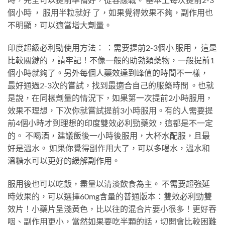
個小時 ， 服用半粒就好 了，如果覺得效果不夠，副作用也
不明顯，可以適當增大劑量。
印度超級必利勁使用方法： ：需要提前2-3個小 服用， 這是
比較關鍵的 ，請牢記！不像一般的助勃類藥物，一般提前1
個小時就夠了。另外每個人藥效達到峰值的時間不一樣，
最好通過2-3次的嘗試，找到最適合自己的服藥時間 。也就
是說，在同樣劑量的情況下，如果第一次提前2小時服用，
效果不理想，下次你就嘗試提前3小時服用。有的人需要提
前4個小時才到理想的印度雙效必利勁藥效，這都是不一定
的。 不喝酒，建議飯後一小時後服用，大杯水配服，且最
好是溫水。 如果你覺得副作用大了，可以多喝水，溫水和
溫糖水可以更好的緩解副作用。
服用後也可以吃飯，盡量以清淡飲食為主。 不需要超強延
時效果的，可以選擇60mg含量的普通版本：雙效必利勁雙
效片！小藥片呈淺黃色，比以往的混合片要小很多！更好吞
咽、副作用更小，當然如果要吃半顆的話，切開會比較困難