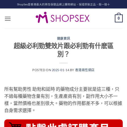
Skip
ShopSex是香港最大的男性保健品網上購物網站、保證原裝正品，假一賠十
to
content
0
健康資訊
超級必利勁雙效片跟必利勁有什麽區
別？
POSTED ON
2025-01-14
BY
香港兩性網店
所有幫助男性 助勃和延時 的藥物成分主要就是這三種，只
不過每種藥物含量有別，生產產商有別，副作用大小不一
樣，當然價格也差別很大。藥物的作用都差不多，可以根據
自身需求選擇。