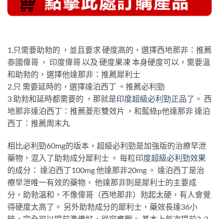
1.只需要助勃的 ，並且要求 硬度高的，選擇​​西地那非：推薦
泰國偉哥 ， 印度偉哥 以及 硬度果凍 本身硬度可以，需要溫
和助勃的，選擇他達那非：推薦犀利士
2.只 需要延時的，選擇達泊西丁 。推薦必利勁
3 助勃和延時都需要的 ，那就是
印度超級必利勁正品
了。 西
地那非達泊西丁：推薦菱形雙效片 ，和藍綠p他達那非 達泊
西丁：推薦周末丸
相比必利勁60mg的版本，超級必利勁是加強版的治療早泄
藥物，混入了助勃成分犀利士 。 每粒
印度超級必利勁效果
的成分： 達泊西丁100mg 他達那非20mg 。 達泊西丁是治
療早泄唯一有效的藥物， 他達那非則是犀利士的主要成
分，助勃溫和，不像偉哥（西地那非）勃起太硬，有人會覺
得硬度太高了。 另外助勃成分的犀利士，藥效長達36小
時，完全可以提前準備好，從容應戰。 基本上每次提前2-3