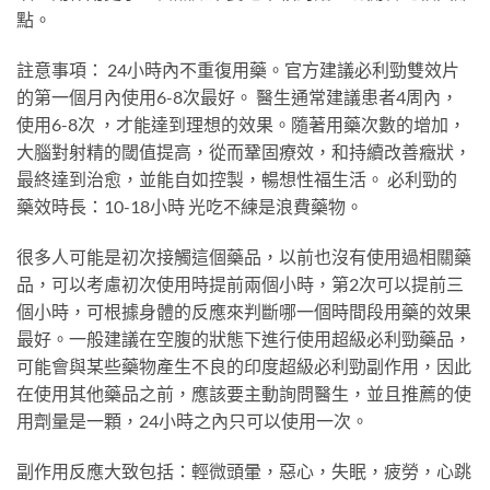
點。
註意事項： 24小時內不重復用藥。官方建議必利勁雙效片
的第一個月內使用6-8次最好。 醫生通常建議患者4周內，
使用6-8次 ，才能達到理想的效果。隨著用藥次數的增加，
大腦對射精的閾值提高，從而鞏固療效，和持續改善癥狀，
最終達到治愈，並能自如控製，暢想性福生活。 必利勁的
藥效時長：10-18小時 光吃不練是浪費藥物。
很多人可能是初次接觸這個藥品，以前也沒有使用過相關藥
品，可以考慮初次使用時提前兩個小時，第2次可以提前三
個小時，可根據身體的反應來判斷哪一個時間段用藥的效果
最好。一般建議在空腹的狀態下進行使用超級必利勁藥品，
可能會與某些藥物產生不良的印度超級必利勁副作用，因此
在使用其他藥品之前，應該要主動詢問醫生，並且推薦的使
用劑量是一顆，24小時之內只可以使用一次。
副作用反應大致包括：輕微頭暈，惡心，失眠，疲勞，心跳