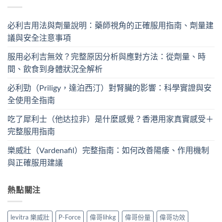
必利吉用法與劑量說明：藥師視角的正確服用指南、劑量建
議與安全注意事項
服用必利吉無效？完整原因分析與應對方法：從劑量、時
間、飲食到身體狀況全解析
必利勁（Priligy，達泊西汀）對腎臟的影響：科學實證與安
全使用全指南
吃了犀利士（他达拉非）是什麼感覺？香港用家真實感受＋
完整服用指南
樂威壯（Vardenafil）完整指南：如何改善陽痿、作用機制
與正確服用建議
熱點關注
levitra 樂威壯
P-Force
偉哥lihkg
偉哥份量
偉哥功效