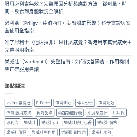
服用必利吉無效？完整原因分析與應對方法：從劑量、時
間、飲食到身體狀況全解析
必利勁（Priligy，達泊西汀）對腎臟的影響：科學實證與安
全使用全指南
吃了犀利士（他达拉非）是什麼感覺？香港用家真實感受＋
完整服用指南
樂威壯（Vardenafil）完整指南：如何改善陽痿、作用機制
與正確服用建議
熱點關注
levitra 樂威壯
P-Force
偉哥lihkg
偉哥份量
偉哥功效
偉哥 服用方法
偉哥犯法
勃起功能障礙
印度樂威壯
屈臣氏
必利吉
樂威壯
樂威壯ptt
樂威壯使用心得
樂威壯價格
樂威壯價錢
樂威壯副作用
樂威壯 副作用
樂威壯功效