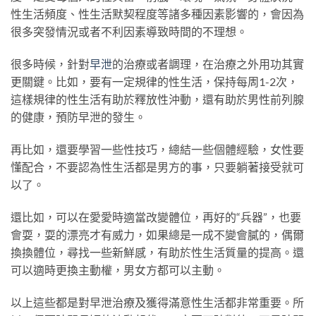
性生活頻度、性生活默契程度等諸多種因素影響的，會因為
很多突發情況或者不利因素導致時間的不理想。
很多時候，針對
早泄
的治療或者調理，在治療之外用功其實
更關鍵。比如，要有一定規律的性生活，保持每周1-2次，
這樣規律的性生活有助於釋放性沖動，還有助於男性前列腺
的健康，預防早泄的發生。
再比如，還要學習一些性技巧，總結一些個體經驗，女性要
懂配合，不要認為性生活都是男方的事，只要躺著接受就可
以了。
還比如，可以在愛愛時適當改變體位，再好的“兵器”，也要
會耍，耍的漂亮才有威力，如果總是一成不變會膩的，偶爾
換換體位，尋找一些新鮮感，有助於性生活質量的提高。還
可以適時更換主動權，男女方都可以主動。
以上這些都是對早泄治療及獲得滿意性生活都非常重要。所