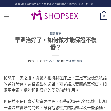
Skip
ShopSex是香港最大的男性保健品網上購物網站、保證原裝正品，假一賠十
to
content
0
健康資訊
早泄治好了，如何做才能保證不復
發？
POSTED ON
2025-03-06
BY
香港兩性網店
忙碌了一天之後，與愛人相擁躺在床上，正是享受枕邊私語
的美好時刻。適當說些枕邊話，可以讓夫妻關系更親密，婚
姻更幸福，還能起到很好的愛愛前戲作用。
但是並不是什麽話都會更性福，有些話還是少說為妙，比如
一些過於實際的問題、帶有抱怨性質的話題以及一些消極、