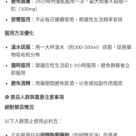
避免過量
：24小時內僅能服用一次，最大劑量不超過一
粒（100mg）
按需服用
：不必每日連續使用，根據性生活頻率安排
服用方法優化
溫水送服
：用一大杯溫水（約300-500ml）送服，促進藥
物吸收和分佈
適時服用
：建議在性生活前1-3小時服用，避免飽餐後立
即服用
避免酒精
：用藥期間避免飲酒，以免增加副作用風險
🚫 禁忌人群與重要注意事項
絕對禁忌情況
以下人群禁止使用必利吉：
正在服用任何
硝酸酯類藥物
（如硝酸甘油）的患者