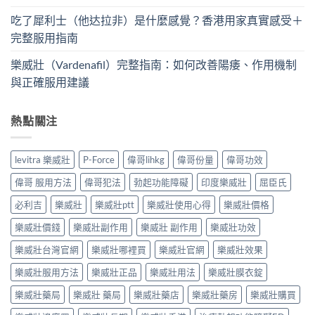
吃了犀利士（他达拉非）是什麼感覺？香港用家真實感受＋
完整服用指南
樂威壯（Vardenafil）完整指南：如何改善陽痿、作用機制
與正確服用建議
熱點關注
levitra 樂威壯
P-Force
偉哥lihkg
偉哥份量
偉哥功效
偉哥 服用方法
偉哥犯法
勃起功能障礙
印度樂威壯
屈臣氏
必利吉
樂威壯
樂威壯ptt
樂威壯使用心得
樂威壯價格
樂威壯價錢
樂威壯副作用
樂威壯 副作用
樂威壯功效
樂威壯台灣官網
樂威壯哪裡買
樂威壯官網
樂威壯效果
樂威壯服用方法
樂威壯正品
樂威壯用法
樂威壯膜衣錠
樂威壯藥局
樂威壯 藥局
樂威壯藥店
樂威壯藥房
樂威壯購買