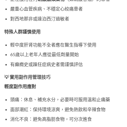
嚴重心血管疾病、不穩定心絞痛患者
對西地那非或達泊西汀過敏者
特殊人群謹慎使用
輕中度肝肾功能不全者應在醫生指導下使用
65歲以上老年人應從最低劑量開始
有癲癇史或躁狂症病史者需謹慎評估
💡 實用副作用管理技巧
輕度副作用應對
頭痛：休息、補充水分，必要時可服用溫和止痛藥
面部潮紅：保持環境涼爽，避免熱飲和辛辣食物
消化不良：避免高脂肪食物，可分次進食