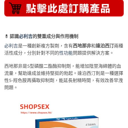
💊 認識
必利吉
的雙重成分與作用機制
必利吉
是一種創新複方製劑，含有
西地那非
和
達泊西汀
兩種
活性成分，分別針對不同的
性功能
問題提供解決方案。
西地那非是5型磷酸二酯酶抑制劑，能增加陰莖海綿體的血
流量，幫助達成並維持堅挺的勃起。達泊西汀則是一種選擇
性5-羥色胺再攝取抑制劑，能延長射精時間，有效改善早洩
問題。