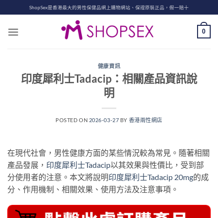
Skip
ShopSex是香港最大的男性保健品網上購物網站、保證原裝正品，假一賠十
to
content
0
健康資訊
印度犀利士Tadacip：相關產品資訊說
明
POSTED ON
2026-03-27
BY
香港兩性網店
在現代社會，男性健康方面的某些情況較為常見。隨著相關
產品發展，
印度犀利士Tadacip
以其效果與性價比，受到部
分使用者的注意。本文將說明
印度犀利士Tadacip 20mg
的成
分、作用機制、相關效果、使用方法及注意事項。