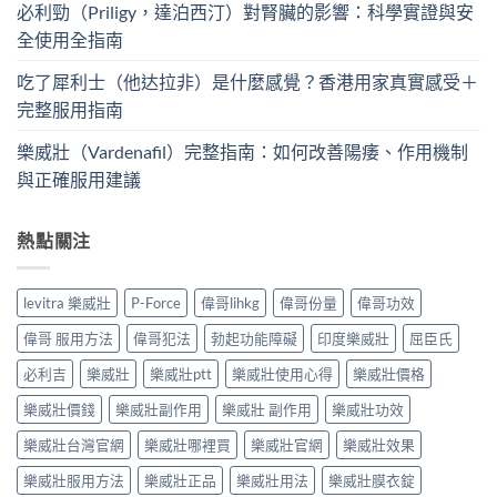
必利勁（Priligy，達泊西汀）對腎臟的影響：科學實證與安
全使用全指南
吃了犀利士（他达拉非）是什麼感覺？香港用家真實感受＋
完整服用指南
樂威壯（Vardenafil）完整指南：如何改善陽痿、作用機制
與正確服用建議
熱點關注
levitra 樂威壯
P-Force
偉哥lihkg
偉哥份量
偉哥功效
偉哥 服用方法
偉哥犯法
勃起功能障礙
印度樂威壯
屈臣氏
必利吉
樂威壯
樂威壯ptt
樂威壯使用心得
樂威壯價格
樂威壯價錢
樂威壯副作用
樂威壯 副作用
樂威壯功效
樂威壯台灣官網
樂威壯哪裡買
樂威壯官網
樂威壯效果
樂威壯服用方法
樂威壯正品
樂威壯用法
樂威壯膜衣錠